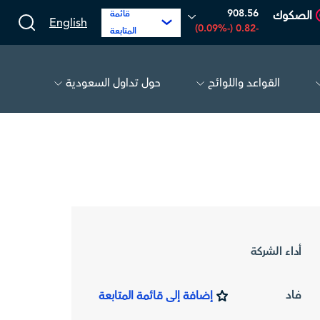
908.56
الصكوك
قائمة
English
-0.82 (-0.09%)
المتابعة
القواعد واللوائح
حول تداول السعودية
البحري
30.24
-0.74 (-2.39%)
تكوين
.81
أداء الشركة
فاد
إضافة إلى قائمة المتابعة