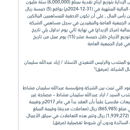
6. التصويت على توصية مجلس الإدارة بتوزيع أرباح نقدية بمبلغ (6,000,000) ستة مليون
ريال على المساهمين عن السنة المالية المنتهية في (31-12-2024م) بواقع (5) خمسة ريال
لواحد وبنسبة (50%) من رأس المال , على أن تكون الاحقية للمساهمين المالكين
قاد الجمعية العامة والمقيدين في سجل مساهمي الشركة
الية (مركز الإيداع) في نهاية ثاني يوم تداول يلي تاريخ
الاستحقاق , على أن يبدأ تاريخ توزيع الأرباح خلال خمسة عشر (15) يوم عمل من تاريخ
ي قرار الجمعية العامة
المنتدب والرئيس التنفيذي الأستاذ / إياد عبدالله سليمان
 الشركة. (مرفق)"
عقود التي تمت بين الشركة ومؤسسة عبدالله سليمان مشاط
تدب السيد / اياد عبدالله سليمان مشاط – مصلحة غير
مباشرة فيها وهي عبارة عن (مبيعات ملابس) علماً بأن العقد بدأ في عام 2017م وقيمة
التعاملات خلال عام 2024م هي مبلغ (865,985) ريال (معاملات مدينة) وقيمة المبلغ
المسدد خلال عام 2024م مبلغ (1,939,272) ريال وتتم هذه التعاملات في سياق الأعمال
ية السائدة ودون أي شروط تفضيلية (مرفق)