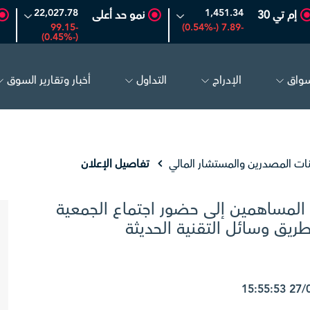
22,027.78
1,451.34
إم تي 30
نمو حد أعلى
-99.15
-7.89 (-0.54%)
(-0.45%)
سواق
الإدراج
التداول
أخبار وتقارير السوق
الحفر العربية
81.70
-0.80 (-0.97%)
أديس
17.69
-0.56 (-3.07%)
نات المصدرين والمستشار المالي
تفاصيل الإعلان
 المساهمين إلى حضور اجتماع الجمعية
 طريق وسائل التقنية الحديثة