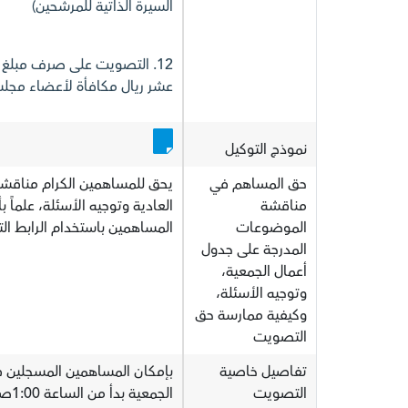
السيرة الذاتية للمرشحين)
عشر ريال مكافأة لأعضاء مجلس الإدا
نموذج التوكيل
حق المساهم في
يحق للمساهمين الكرام مناقشة
مناقشة
العادية وتوجيه الأسئلة، علماً 
الموضوعات
المساهمين باستخدام الرابط التالي: ww.tadawulaty.com.sa
المدرجة على جدول
أعمال الجمعية،
وتوجيه الأسئلة،
وكيفية ممارسة حق
التصويت
تفاصيل خاصية
بإمكان المساهمين المسجلين في
التصويت