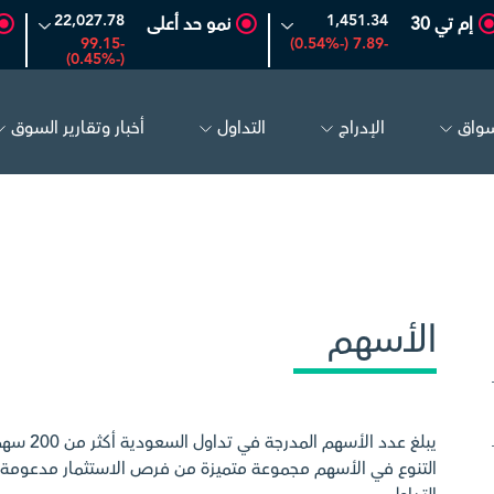
22,027.78
1,451.34
إم تي 30
نمو حد أعلى
-99.15
-7.89 (-0.54%)
(-0.45%)
سواق
الإدراج
التداول
أخبار وتقارير السوق
ودية
26.50
-0.24 (-0.90%)
بترو رابغ
16.12
-0.55 (-3.30%)
الأسهم
يبلغ عدد
التنوع في الأسهم مجموعة متميزة من فرص الاستثمار مدعومة ب