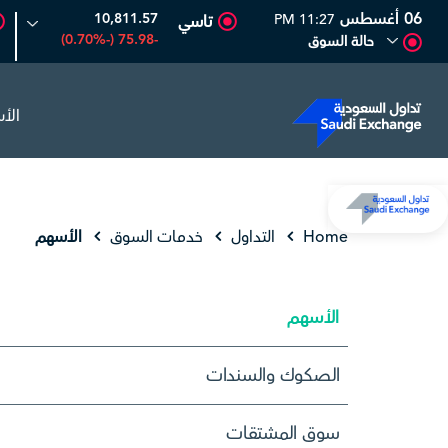
06 أغسطس
10,811.57
11:27 PM
تاسي
-75.98 (-0.70%)
حالة السوق
الأ
المصافي
47.66
-0.70 (-1.45%)
أرامكو السع
Home
التداول
خدمات السوق
الأسهم
الأسهم
الصكوك والسندات
سوق المشتقات