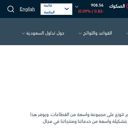
908.56
الصكوك
قائمة
English
-0.82 (-0.09%)
المتابعة
القواعد واللوائح
حول تداول السعودية
الحفر العربية
81.70
-0.80 (-0.97%)
أديس
17.69
56 (-3.07%)
 الأسهم المدرجة في تداول السعودية أكثر من 200 سهم تتوزع على مجموعة واسعة من القطاعات. ويوفر هذا
تشكيلة واسعة من خدماتنا ومنتجاتنا في مجال