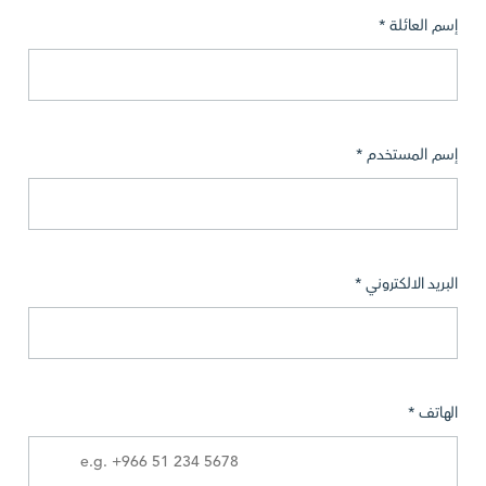
إسم العائلة *
إسم المستخدم *
البريد الالكتروني *
الهاتف *