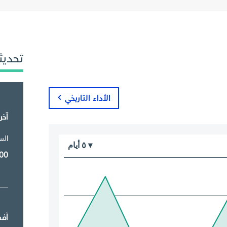
تحديث
الأداء التاريخي
آخر
الس
أيام
٥
▾
00
أف