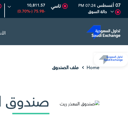
07 أغسطس
10,811.57
07:24 PM
تاسي
-75.98 (-0.70%)
حالة السوق
الأ
أديس
17.69
-0.56 (-3.07%)
البحري
30.24
-0.74 (-2.39%)
Home
ملف الصندوق
صندوق ال