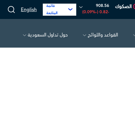
908.56
الصكوك
قائمة
English
-0.82 (-0.09%)
المتابعة
القواعد واللوائح
حول تداول السعودية
بي سي آي
25.00
0.00 (0.00%)
معادن
.45