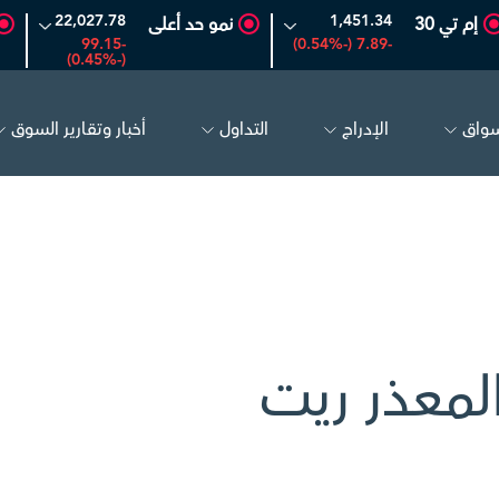
22,027.78
1,451.34
إم تي 30
نمو حد أعلى
-99.15
-7.89 (-0.54%)
(-0.45%)
سواق
الإدراج
التداول
أخبار وتقارير السوق
تكوين
4.81
-0.07 (-1.43%)
مبكو
17.27
-0.06 (-0.35%)
معذر ريت