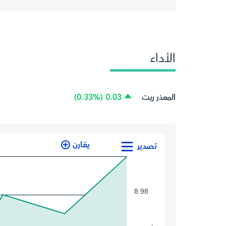
الأداء
المعذر ريت
0.03 (0.33%)
يقارن
تصدير
8.98