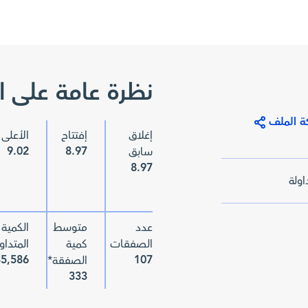
نظرة عامة على ال
ة الملف
إغلاق
إفتتاح
الأعلى
9.02
8.97
سابق
8.97
تداولة
عدد
متوسط
الكمية
الصفقات
كمية
المتداو
35,586
107
الصفقة*
333