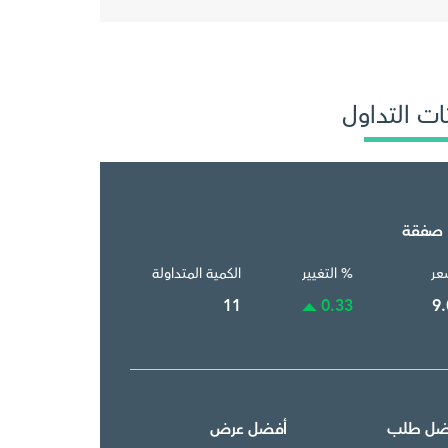
ات التداول
 صفقة
عر
% التغيير
الكمية المتداولة
11
0.33
9.
ضل طلب
أفضل عرض