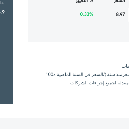
السعر
% التغيير
بدا
8.9
0.33%
-
8.97
قات
ية معدلة لجميع إجراءات الشركات