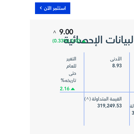
استثمر الآن
9.00
^
بيانات الإحصائية
0.03 (0.33%)
الأدنى
التغير
8.93
للعام
حتى
تاريخه%
2.16
القيمة المتداولة (
)
^
319,249.53
لة