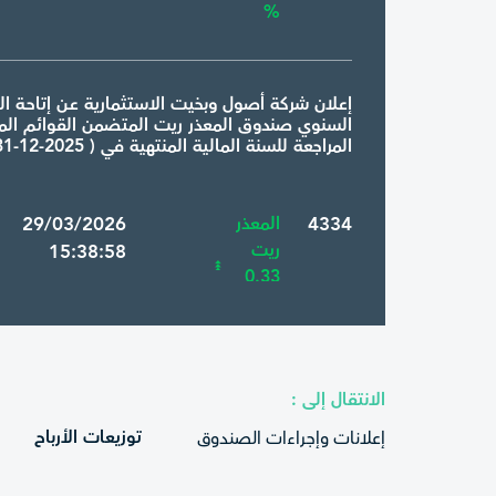
%
إعـلان شركة أصول وبخيت الاستثمارية عـن إتاحـة التق
السنوي صندوق المعذر ريت المتضمن القوائم الما
المراجعة للسنة المالية المنتهية في ( 2025-12-31 ) للجمهور
4334
المعذر
0 29/03/2026
ريت
15:38:58
0.33
%
إعلان شركة أصول وبخيت الاستثمارية عن إتاحة تقار
الانتقال إلى :
النصف سنوي لأصول صندوق المعذر ريت للفترة ا
31/12/2025 م.
توزيعات الأرباح
إعلانات وإجراءات الصندوق