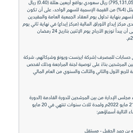
الثاني من عام 2021م بمبلغ (795,131,052) ريال سعودي بواقع أربعين هللة (0.40) ريال
سعودي للسهم الواحد والتي تمثل (4%) من القيمة الإسمية للسهم الواحد، على أن تكون
أسهم بنهاية تداول يوم انعقاد الجمعية العامة والمقيدين
ز إيداع الأوراق المالية (مركز إيداع) في نهاية ثاني يوم
تداول يلي تاريخ الاستحقاق، على أن يبدأ توزيع الأرباح يوم الإثنين بتاريخ 24 رمضان
عي حسابات للمصرف (شركة ايرنست ويونغ وشركائهم، شركة
ن المرشحين بناءً على توصية لجنة المراجعة وذلك لفحص
 للربع الأول والثاني والثالث والسنوي من العام المالي
 مجلس الإدارة من بين المرشحين للدورة القادمة (الدورة
الخامسة) والتي تبدأ من تاريخ 21 مايو 2022م ولمدة ثلاث سنوات تنتهي في 20 مايو