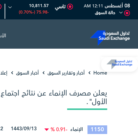
08 أغسطس
10,811.57
12:11 AM
تاسي
-75.98 (-0.70%)
حالة السوق
الأ
أديس
17.69
-0.56 (-3.07%)
البحري
30.24
-0.74 (-2.39%)
Home
أخبار وتقارير السوق
أخبار السوق
إعلا
يعلن مصرف الإنماء عن نتائج اجتماع ا
الأول".
1443/09/13 14/04/2022 08:29:28
1150
الإنماء
-0.91 %