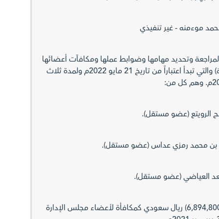
 المراجعة وتحديد مهامها وضوابط عملها ومكافآت أعضائها
للدورة القادمة (الدورة الخامسة) والتي تبدأ اعتباراً من تاريخ 21 مايو 2022م ولمدة ثلاث
ح الرويتع (عضو مستقل).
ن بن محمد رمزي عداس (عضو مستقل).
عد العياضي (عضو مستقل).
9. الموافقة على صرف مبلغ (6,894,800) ريال سعودي كمكافأة لأعضاء مجلس الإدارة