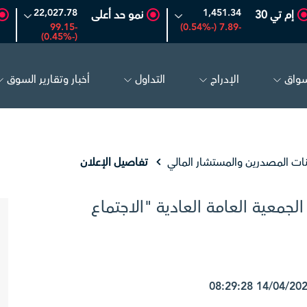
22,027.78
1,451.34
إم تي 30
نمو حد أعلى
-99.15
-7.89 (-0.54%)
(-0.45%)
سواق
الإدراج
التداول
أخبار وتقارير السوق
تكوين
4.81
-0.07 (-1.43%)
مبكو
17.27
-0.06 (-0.35%)
نات المصدرين والمستشار المالي
تفاصيل الإعلان
لجمعية العامة العادية "الاجتماع