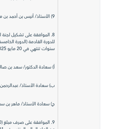
9) الأستاذ/ أنيس بن أحمد بن محمد موءمنه - غير تنفيذي
8. الموافقة على تشكيل لجنة
سنوات تنتهي في 20 مايو 2025م. وهم كل من:
أ) سعادة الدكتور/ سعد بن صال
ب) سعادة الأستاذ/ عبدالرحم
ج) سعادة الأستاذ/ ماهر بن س