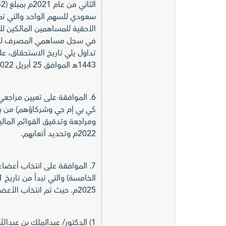
الأحقية للمساهمين المالكين لل
في سجل مساهمي المصرف لدى مرك
1443هـ الموافق 25 أبريل 2022م.
6. الموافقة على تعيين مراج
كي بي إم جي وشركاؤهم) من بي
ومراجعة وتدقيق القوائم المالية
2022م وتحديد أتعابهم.
7. الموافقة على انتخاب أعضاء
2025م. حيث تم انتخاب الأعضاء التالية أسماؤهم:
1) الدكتور/ عبدالملك بن عبدالله بن حمد الحقيل - مستقل