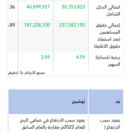
اجمالي الدخل
50,353,823
46,899,921
7.36
الشامل
إجمالي حقوق
237,582,150
187,228,330
26.89
المساهمين
(بعد استبعاد
حقوق الأقلية)
ربحية (خسارة)
4.09
3.89
السهم
جميع الأرقام بالـ (حقيقي) 
بند
توضيح
يعود سبب
يعود سبب الارتفاع في صافي الربح
الارتفاع (
للعام 2022م مقارنة بالعام السابق