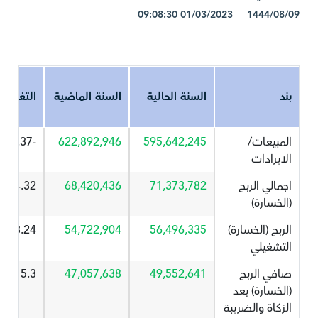
1444/08/09 01/03/2023 09:08:30
بند
السنة الحالية
السنة الماضية
التغير%
المبيعات/
595,642,245
622,892,946
-4.37
الايرادات
اجمالي الربح
71,373,782
68,420,436
4.32
(الخسارة)
الربح (الخسارة)
56,496,335
54,722,904
3.24
التشغيلي
صافي الربح
49,552,641
47,057,638
5.3
(الخسارة) بعد
الزكاة والضريبة