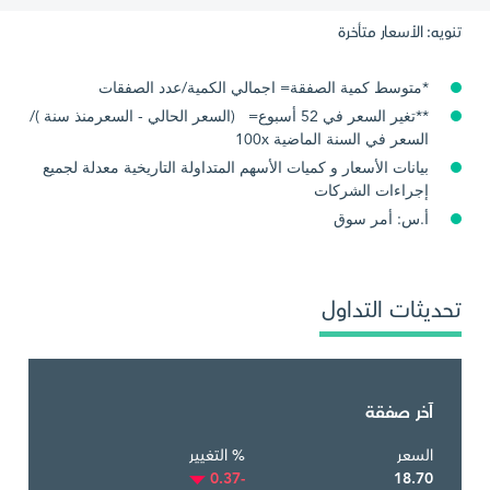
تنويه: الأسعار متأخرة
*متوسط كمية الصفقة= اجمالي الكمية/عدد الصفقات
**تغير السعر في 52 أسبوع= (السعر الحالي - السعرمنذ سنة )/
السعر في السنة الماضية 100x
بيانات الأسعار و كميات الأسهم المتداولة التاريخية معدلة لجميع
إجراءات الشركات
أ.س: أمر سوق
تحديثات التداول
آخر صفقة
السعر
% التغيير
-0.37
18.70