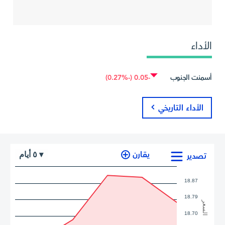
الأداء
أسمنت الجنوب
-0.05 (-0.27%)
الأداء التاريخي
أيام
يقارن
٥
▾
تصدير
18.87
18.79
السعر
18.70