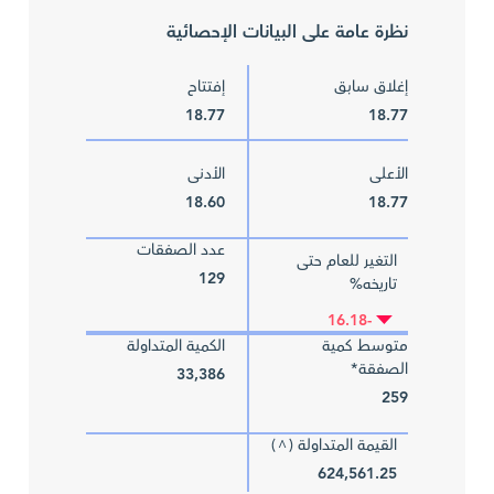
نظرة عامة على البيانات الإحصائية
إغلاق سابق
إفتتاح
18.77
18.77
الأعلى
الأدنى
18.60
18.77
عدد الصفقات
التغير للعام حتى
129
تاريخه%
-16.18
متوسط كمية
الكمية المتداولة
الصفقة*
33,386
259
القيمة المتداولة (
)
^
624,561.25