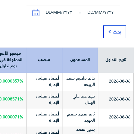
في نهاية الفترة
-
جميع الأرقام بال
ألف
ألف
ألف
بحث
العملة في
^
^
^
تاريخ آخر تحديث
2026-04-07
2025-03-31
024-03-24
مجموع الأس
تاريخ التداول
المساهمون
منصب
المملوكة في 
يوم تداول
خالد براهيم سعد
أعضاء مجلس
0.0000357%
2026-08-06
الربيعه
الإدارة
فهد عيد علي
أعضاء مجلس
0.0008571%
2026-08-06
الهلال
الإدارة
ثامر محمد مقحم
أعضاء مجلس
0.0000071%
2026-08-06
المهيد
الإدارة
يحيى محمد
أعضاء مجلس