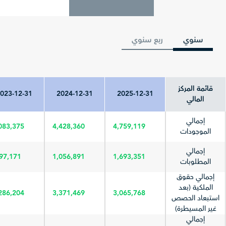
سنوي
ربع سنوي
قائمة المركز
023-12-31
2024-12-31
2025-12-31
المالي
إجمالي
083,375
4,428,360
4,759,119
الموجودات
إجمالي
97,171
1,056,891
1,693,351
المطلوبات
إجمالي حقوق
الملكية (بعد
286,204
3,371,469
3,065,768
استبعاد الحصص
غير المسيطرة)
إجمالي