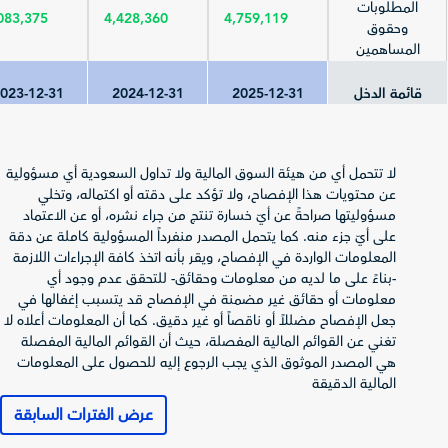
المطلوبات
083,375
4,428,360
4,759,119
وحقوق
المساهمين
قائمة الدخل
2025-12-31
2024-12-31
023-12-31
إجمالي الإيرادات
(المبيعات/
867,338
935,029
070,264
لا تتحمل أي من هيئة السوق المالية ولا تداول السعودية أي مسؤولية
العمليات)
عن محتويات هذا الإفصاح، ولا تؤكد على دقته أو اكتماله، وتخلي
صافي الربح
مسؤوليتها صراحةً عن أيّ خسارة تنتج من جراء نشره، أو عن الاعتماد
(الخسارة) قبل
-35,009
270,228
97,917
على أيّ جزء منه. كما يتحمل المصدر منفرداً المسؤولية كاملة عن دقة
الزكاة والضريبة
المعلومات الواردة في الإفصاح، ويقر بأنه اتخذ كافة الإجراءات اللازمة
الزكاة وضريبة
-بناءً على ما لديه من معلومات وحقائق- للتحقق عدم وجود أي
-2,515
-26,482
-13,503
الدخل
معلومات أو حقائق غير مضمنة في الإفصاح قد يتسبب إغفالها في
جعل الإفصاح مضللاً أو ناقصاً أو غير دقيق. كما أن المعلومات أعلاه لا
صافي الربح
تغني عن القوائم المالية المفصلة، حيث أن القوائم المالية المفصلة
(الخسارة) العائد
95,401
243,746
-48,512
هي المصدر الموثوق الذي يجب الرجوع إليه للحصول على المعلومات
لمساهمي
المالية الدقيقة
المصدر
إجمالي الدخل
عرض الفترات السابقة
الشامل العائد
99,611
256,014
-42,981