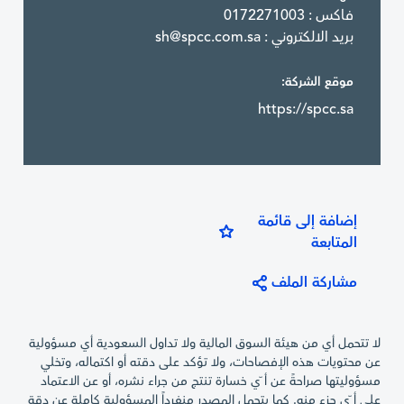
فاكس : 0172271003
بريد الالكتروني :
sh@spcc.com.sa
موقع الشركة:
https://spcc.sa
إضافة إلى قائمة
المتابعة
مشاركة الملف
لا تتحمل أي من هيئة السوق المالية ولا تداول السعودية أي مسؤولية
عن محتويات هذه الإفصاحات، ولا تؤكد على دقته أو اكتماله، وتخلي
مسؤوليتها صراحةً عن أ ّي خسارة تنتج من جراء نشره، أو عن الاعتماد
على أ ّي جزء منه. كما يتحمل المصدر منفرداً المسؤولية كاملة عن دقة