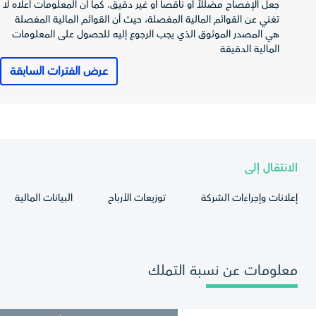
جعل الإفصاح مضللاً أو ناقصاً أو غير دقيق. كما أن المعلومات أعلاه لا
صافي الربح
تغني عن القوائم المالية المفصلة، حيث أن القوائم المالية المفصلة
(الخسارة) العائد
11,477
327,034
404,709
هي المصدر الموثوق الذي يجب الرجوع إليه للحصول على المعلومات
لمساهمي
المالية الدقيقة
المصدر
إجمالي الدخل
عرض الفترات السابقة
الشامل العائد
29,462
370,202
427,901
لمساهمي
المصدر
ربحية (خسارة)
1.12
1.74
2.15
السهم
الانتقال إلى
قائمة التدفقات
023-12-31
2024-12-31
2025-12-31
النقدية
إعلانات وإجراءات الشركة
توزيعات الأرباح
البيانات المالية
صافي النقد من
الأنشطة
739,778
495,212
41,952
التشغيلية
صافي النقد من
معلومات عن نسبة التملك
الأنشطة
-109,687
-145,993
-545,789
الإستثمارية
صافي النقد من