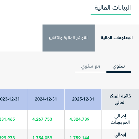
البيانات المالية
المعلومات المالية
القوائم المالية والتقارير
سنوي
ربع سنوي
قائمة المركز
023-12-31
2024-12-31
2025-12-31
المالي
إجمالي
231,465
4,267,753
4,324,739
الموجودات
إجمالي
899,973
1,754,059
1,759,144