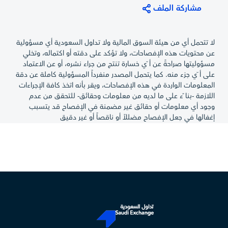
والبوابات
مشاركة الملف
تقديم خدمات
شركة الخدمة
أنشطة
الأرضية
وكالات السفر
جميع م
لا تتحمل أي من هيئة السوق المالية ولا تداول السعودية أي مسؤولية
لخدمات
100.00%
وأنشطة
المملكة
عن محتويات هذه الإفصاحات، ولا تؤكد على دقته أو اكتماله، وتخلي
السفر
الخدمات
مسؤوليتها صراحةً عن أ ّي خسارة تنتج من جراء نشره، أو عن الاعتماد
والسياحة
المتصلة
على أ ّي جزء منه. كما يتحمل المصدر منفرداً المسؤولية كاملة عن دقة
بالنقل الجوي
المعلومات الواردة في هذه الإفصاحات، ويقر بأنه اتخذ كافة الإجراءات
اللازمة -بنا ًء على ما لديه من معلومات وحقائق- للتحقق من عدم
وجود أي معلومات أو حقائق غير مضمنة في الإفصاح قد يتسبب
إغفالها في جعل الإفصاح مضللاً أو ناقصاً أو غير دقيق