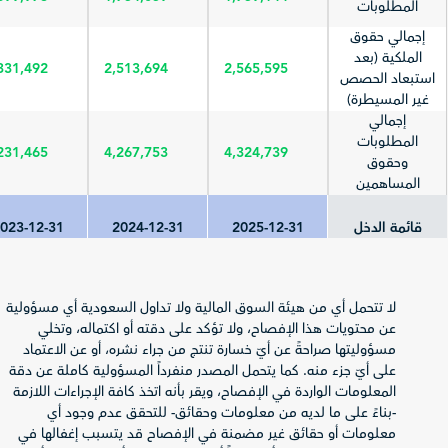
المطلوبات
إجمالي حقوق
الملكية (بعد
331,492
2,513,694
2,565,595
استبعاد الحصص
غير المسيطرة)
إجمالي
المطلوبات
231,465
4,267,753
4,324,739
وحقوق
المساهمين
قائمة الدخل
2025-12-31
2024-12-31
023-12-31
إجمالي الإيرادات
(المبيعات/
2,729,708
2,683,844
458,888
لا تتحمل أي من هيئة السوق المالية ولا تداول السعودية أي مسؤولية
العمليات)
عن محتويات هذا الإفصاح، ولا تؤكد على دقته أو اكتماله، وتخلي
صافي الربح
مسؤوليتها صراحةً عن أيّ خسارة تنتج من جراء نشره، أو عن الاعتماد
(الخسارة) قبل
429,505
377,542
70,884
على أيّ جزء منه. كما يتحمل المصدر منفرداً المسؤولية كاملة عن دقة
الزكاة والضريبة
المعلومات الواردة في الإفصاح، ويقر بأنه اتخذ كافة الإجراءات اللازمة
الزكاة وضريبة
-بناءً على ما لديه من معلومات وحقائق- للتحقق عدم وجود أي
-59,407
-50,508
-24,796
الدخل
معلومات أو حقائق غير مضمنة في الإفصاح قد يتسبب إغفالها في