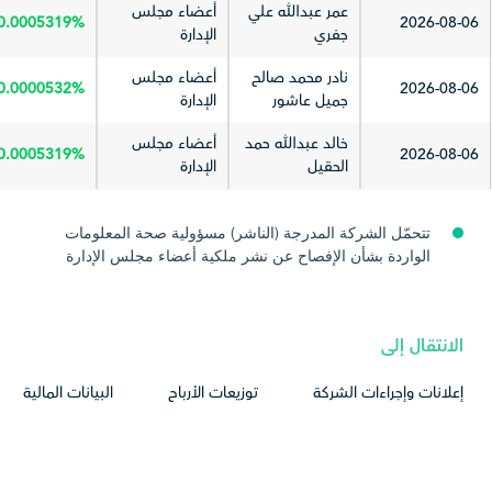
عمر عبدالله علي
أعضاء مجلس
0.0005319%
2026-08-06
جفري
الإدارة
نادر محمد صالح
أعضاء مجلس
0.0000532%
2026-08-06
جميل عاشور
الإدارة
خالد عبدالله حمد
أعضاء مجلس
0.0005319%
2026-08-06
الحقيل
الإدارة
تتحمّل الشركة المدرجة (الناشر) مسؤولية صحة المعلومات
الواردة بشأن الإفصاح عن نشر ملكية أعضاء مجلس الإدارة
والرئيس التنفيذي (أو أعلى منصب تنفيذي بالشركة) والمدير
المالي، و تكون الشركة المدرجة مسؤولة عن تحديث أسمائهم
وهوياتهم، وعليه فإن شركة السوق المالية السعودية (تداول)
الانتقال إلى
تُخلي مسؤوليتها عن أي خطأ يرد في تلك المعلومات والآثار التي
قد تترتب عليها.
إعلانات وإجراءات الشركة
توزيعات الأرباح
البيانات المالية