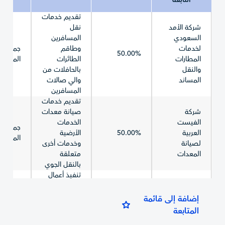
التابعة
تقديم خدمات
شركة الأمد
نقل
السعودي
المسافرين
لخدمات
وطاقم
جميع م
50.00%
المطارات
الطائرات
المملكة
والنقل
بالحافلات من
المساند
والي صالات
المسافرين
تقديم خدمات
شركة
صيانة معدات
الفيست
الخدمات
جميع م
العربية
50.00%
الأرضية
المملكة
لصيانة
وخدمات أخرى
المعدات
متعلقة
بالنقل الجوي
تنفيذ أعمال
شركة جسور
تشغيل
المطارات
وصيانة
جميع م
إضافة إلى قائمة
51.00%
للتشغيل و
خدمات جسور
المملكة
المتابعة
الصيانة
الركاب