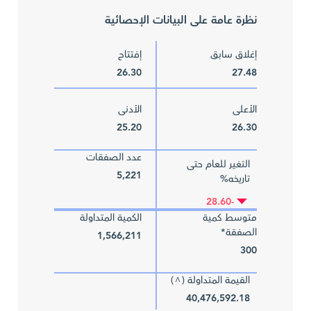
نظرة عامة على البيانات الإحصائية
إغلاق سابق
إفتتاح
26.30
27.48
الأعلى
الأدنى
25.20
26.30
عدد الصفقات
التغير للعام حتى
5,221
تاريخه%
-28.60
متوسط كمية
الكمية المتداولة
الصفقة*
1,566,211
300
القيمة المتداولة (
)
^
40,476,592.18