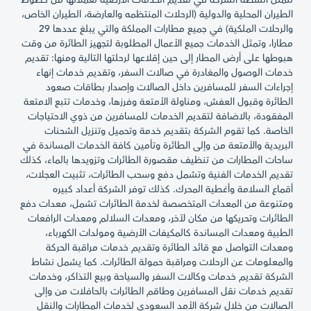
تتمثل أنشطة الشركة في تقديم الخدمات الأرضية لعملائها من خطوط
الطيران المحلية والدولية (الرحلات المنتظمه والعارضة، الطيران الخاص،
والرحلات الملكية) في جميع مطارات المملكة والتي يبلغ عددها 29
مطارا، وتمثل الخدمات جميع الأعمال المطلوبة لتجهيز الطائرة من وقت
هبوطها على أرض المطار إلى حين إقلاعها لرحلتها التالية ومنها: تقديم
خدمات الوصول والمغادرة في صالات السفر، وتقديم خدمات إنهاء
إجراءات السفر للمسافرين داخل الصالات وإصدار بطاقات صعود
الطائرة وقبول العفش، ومناولة الأمتعة وفرزها، وخدمات تتبع الامتعة
المفقودة، بالاضافة لتقديم الخدمات للمسافرين من ذوي الاحتياجات
الخاصة. كما تقوم الشركة بتقديم خدمة وتحميل وتنزيل الشحنات
البريدية والأمتعة من وإلى الطائرة وتأمين كافة الخدمات المساندة في
ساحات المطارات من تنظيف مقصورة الطائرات وتزويدها بالماء، كذلك
تقديم الخدمات الفنية وتشمل دفع وسحب الطائرات، تثبيت العجلات،
أقماع السلامة وأغطية المحرك. كذلك توفر الشركة أعداد كبيره
ومتنوعة من المعدات المتخصصة لخدمة الطائرات تشمل، معدات دفع
الطائرات وتحريكها من مكان لآخر، ومعدات السلالم ومعدات الرافعات
الطبية ومعدات المساندة كالمكيفات الأرضية ومولدات الكهرباء،
ومعدات التواصل مع قائد الطائرة وتقديم خدمات مراقبة الحركة
والمعلومات عن الرحلات ومراقبة حمولة الطائرات. كما يشمل نشاط
الشركة تقديم خدمات وكالات السفر والسياحة وبيع التذاكر، وخدمات
تقديم خدمات نقل المسافرين وطاقم الطائرات بالحافلات من وإلى
الصالات من خلال شركة الأمد السعودي لخدمات المطارات والنقل