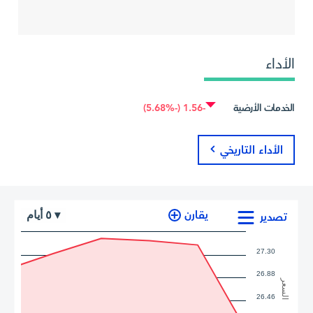
الأداء
الخدمات الأرضية
-1.56 (-5.68%)
الأداء التاريخي
أيام
يقارن
٥
▾
تصدير
27.30
26.88
السعر
26.46