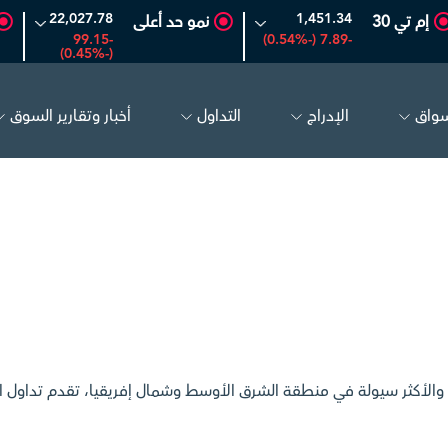
22,027.78
1,451.34
إم تي 30
نمو حد أعلى
-99.15
-7.89 (-0.54%)
(-0.45%)
سواق
الإدراج
التداول
أخبار وتقارير السوق
أرامكو السعودية
26.50
-0.24 (-0.90%)
بترو راب
قية) والأكثر سيولة في منطقة الشرق الأوسط وشمال إفريقيا، تقدم تد