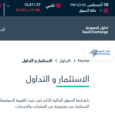
08 أغسطس
10,811.57
03:50 PM
تاسي
-75.98 (-0.70%)
حالة السوق
الأ
عدد الأصول
6.63
0.00 (0.00%)
المصافي
47.66
-0.70 (-1.45%)
Home
التداول
الاستثمار و التداول
الاستثمار و التداول
باعتبارها السوق المالية الأكبر (من حيث القيمة السو
الاستثمار عبر مجموعة من المنتجات والخدمات.