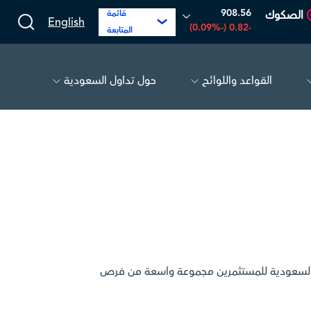
908.56
الصكوك
قائمة
English
-0.82 (-0.09%)
المتابعة
القواعد واللوائح
حول تداول السعودية
غ
16.12
-0.55 (-3.30%)
الحفر العربية
81.70
-0.80 (-0.97%)
اول السعودية للمستثمرين مجموعة واسعة من فرص