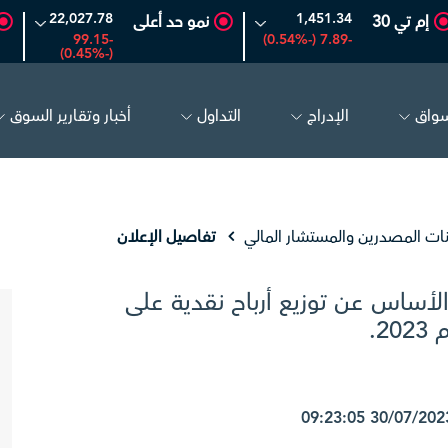
22,027.78
1,451.34
إم تي 30
نمو حد أعلى
-99.15
-7.89 (-0.54%)
(-0.45%)
سواق
الإدراج
التداول
أخبار وتقارير السوق
البحري
30.24
-0.74 (-2.39%)
تكوين
4.81
-0.07 (-1.43%)
نات المصدرين والمستشار المالي
تفاصيل الإعلان
لأساس عن توزيع أرباح نقدية على
2.