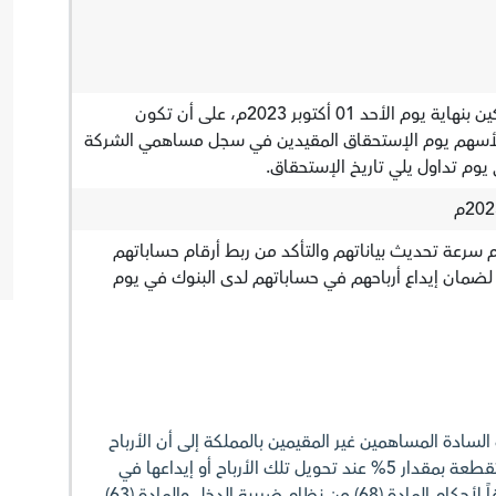
أحقية الأرباح للمساهمين المالكين بنهاية يوم الأحد 01 أكتوبر 2023م، على أن تكون
للأسهم يوم الإستحقاق المقيدين في سجل مساهمي الشركة
 يوم تداول يلي تاريخ الإستحقاق.
 سرعة تحديث بياناتهم والتأكد من ربط أرقام حساباتهم
 لضمان إيداع أرباحهم في حساباتهم لدى البنوك في يوم
السادة المساهمين غير المقيمين بالمملكة إلى أن الأرباح
ستكون خاضعة للضريبة المستقطعة بمقدار 5% عند تحويل تلك الأرباح أو إيداعها في
حساباتهم المصرفية وذلك وفقاً لأحكام المادة (68) من نظام ضريبة الدخل والمادة (63)