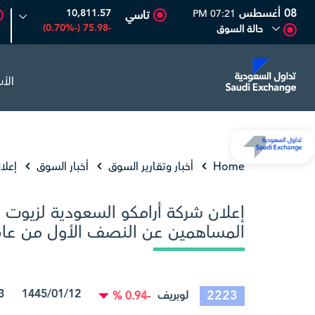
08 أغسطس
10,811.57
07:21 PM
تاسي
-75.98 (-0.70%)
حالة السوق
الأ
لحفر العربية
81.70
-0.80 (-0.97%)
أديس
17.69
-0.56 (-3.07%)
Home
أخبار وتقارير السوق
أخبار السوق
إعلا
إعلان شركة أرامكو السعودية لزيوت ا
المساهمين عن النصف الأول من عام 023
1445/01/12 30/07/2023 09:23:05
2223
لوبريف
-0.94 %