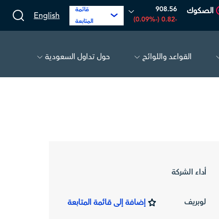
908.56
الصكوك
قائمة
English
-0.82 (-0.09%)
المتابعة
القواعد واللوائح
حول تداول السعودية
مبكو
17.27
-0.06 (-0.35%)
بي سي آي
أداء الشركة
لوبريف
إضافة إلى قائمة المتابعة