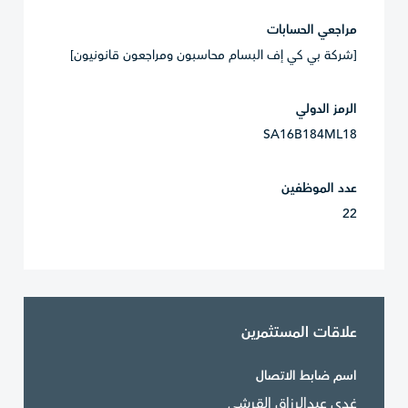
مراجعي الحسابات
[شركة بي كي إف البسام محاسبون ومراجعون قانونيون]
الرمز الدولي
SA16B184ML18
عدد الموظفين
22
علاقات المستثمرين
اسم ضابط الاتصال
غدي عبدالرزاق القرشي