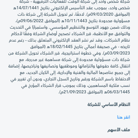
شركة شخص واحد إلى شركة الوقت للفعاليات الترفيهية - شركة
شخص واحد، بموجب عقد التأسيس الإلكتروني بتاريخ 14/07/1441هـ
(الموافق 09/03/2020م). لاحقًا، تم تحويل الشركة إلى شركة ذات
مسؤولية محدودة بتاريخ 10/11/1443هـ (الموافق 09/06/2022م)،
وذلك ضمن جهود التوسع والتنظيم المؤسسي. واستمرارًا في التحديث
والتوافق مع الأنظمة، قرر الشركاء تصحيح أوضاع الشركة وفقًا لأحكام
نظام الشركات، وقد تم نشر العقد الإلكتروني المتعلق بذلك - رغم عدم
تاريخه - في صحيفة أعمالي بتاريخ 18/02/1445هـ (الموافق
03/09/2023م). وفي خطوة استراتيجية، قرر الشركاء تحويل الشركة من
شركة ذات مسؤولية محدودة إلى شركة مساهمة غير مدرجة، مع
انتقال كافة حقوقها والتزاماتها وموظفيها وتصانيفها وتراخيصها، إضافة
إلى جميع عناصرها المالية والفنية والإدارية، إلى الكيان الجديد، مع
الاحتفاظ باسم الشركة ورقم وتاريخ السجل التجاري، ودون أي تغيير في
نسب ملكية المساهمين، وذلك بموجب قرار الشركاء المؤرخ في
06/03/1445هـ (الموافق 21/09/2023م).
النظام الأساسي للشركة
انقر هنا
ملف الأسهم