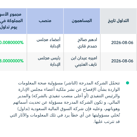
تاريخ آخر تحديث
2026-04-15
مجموع الأس
التداول تاريخ
المساهمون
منصب
المملوكة في 
يوم تداول
ادهم صالح
أعضاء مجلس
0.0080000%
2026-08-06
حمدم قاري
الإدارة
اميره عيدان ابن
رئيس مجلس
8.0000000%
2026-08-06
نايف العتيبي
الإدارة
تتحمّل الشركة المدرجة (الناشر) مسؤولية صحة المعلومات
الواردة بشأن الإفصاح عن نشر ملكية أعضاء مجلس الإدارة
والرئيس التنفيذي (أو أعلى منصب تنفيذي بالشركة) والمدير
المالي، و تكون الشركة المدرجة مسؤولة عن تحديث أسمائهم
وهوياتهم، وعليه فإن شركة السوق المالية السعودية (تداول)
تُخلي مسؤوليتها عن أي خطأ يرد في تلك المعلومات والآثار التي
قد تترتب عليها.