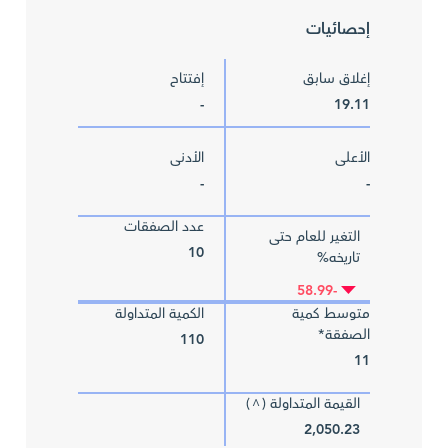
إحصائيات
إغلاق سابق
إفتتاح
-
19.11
الأعلى
الأدنى
-
-
عدد الصفقات
التغير للعام حتى
10
تاريخه%
-58.99
متوسط كمية
الكمية المتداولة
الصفقة*
110
11
القيمة المتداولة (
)
^
2,050.23