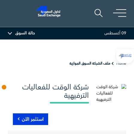
09 أغسطس
حالة السوق
البحري
29.98
-0.26 (-0.86%)
تكوين
0
Home
ملف الشركة السوق الموازية
شركة الوقت للفعاليات
الترفيهية
استثمر الآن