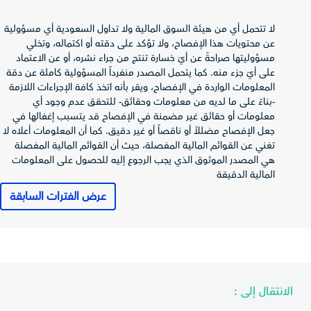
العمليات)
صافي الربح
لا تتحمل أي من هيئة السوق المالية ولا تداول السعودية أي مسؤولية
(الخسارة) قبل
-9,545
-
-
عن محتويات هذا الإفصاح، ولا تؤكد على دقته أو اكتماله، وتخلي
الزكاة والضريبة
مسؤوليتها صراحةً عن أيّ خسارة تنتج من جراء نشره، أو عن الاعتماد
على أيّ جزء منه. كما يتحمل المصدر منفرداً المسؤولية كاملة عن دقة
الزكاة وضريبة
-
-
-161
المعلومات الواردة في الإفصاح، ويقر بأنه اتخذ كافة الإجراءات اللازمة
الدخل
-بناءً على ما لديه من معلومات وحقائق- للتحقق عدم وجود أي
صافي الربح
معلومات أو حقائق غير مضمنة في الإفصاح قد يتسبب إغفالها في
(الخسارة) العائد
جعل الإفصاح مضللاً أو ناقصاً أو غير دقيق. كما أن المعلومات أعلاه لا
-
-
-9,706
لمساهمي
تغني عن القوائم المالية المفصلة، حيث أن القوائم المالية المفصلة
المصدر
هي المصدر الموثوق الذي يجب الرجوع إليه للحصول على المعلومات
إجمالي الدخل
المالية الدقيقة
الشامل العائد
-
-
-9,581
عرض الفترات السابقة
لمساهمي
المصدر
ربحية (خسارة)
-
-
-9.71
السهم
قائمة التدفقات
2025-12-31
الانتقال إلى :
النقدية