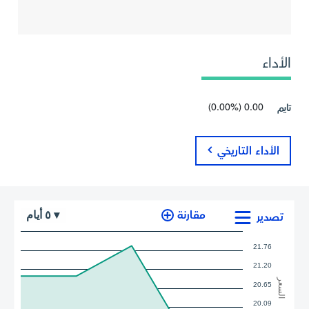
الأداء
0.00 (0.00%)
تايم
الأداء التاريخي
أيام
مقارنة
٥
▾
تصدير
21.76
21.20
السعر
20.65
20.09