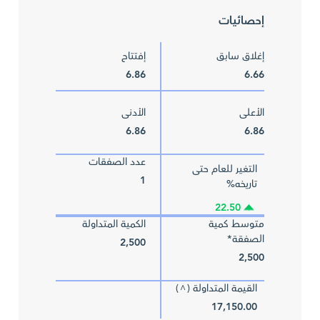
إحصائيات
إغلاق سابق
إفتتاح
6.86
6.66
الأعلى
الأدنى
6.86
6.86
عدد الصفقات
التغير للعام حتى
1
تاريخه%
22.50
متوسط كمية
الكمية المتداولة
الصفقة*
2,500
2,500
القيمة المتداولة (
)
^
17,150.00