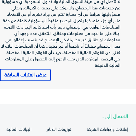
صافي الربح
لا تتحمل أي من هيئة السوق المالية ولا تداول السعودية أي مسؤولية
(الخسارة) قبل
8,249.37
6,782.8
-
عن محتويات هذا الإفصاح، ولا تؤكد على دقته أو اكتماله، وتخلي
الزكاة والضريبة
مسؤوليتها صراحةً عن أيّ خسارة تنتج من جراء نشره، أو عن الاعتماد
على أيّ جزء منه. كما يتحمل المصدر منفرداً المسؤولية كاملة عن دقة
الزكاة وضريبة
-
-481.95
-944.77
المعلومات الواردة في الإفصاح، ويقر بأنه اتخذ كافة الإجراءات اللازمة
الدخل
-بناءً على ما لديه من معلومات وحقائق- للتحقق عدم وجود أي
صافي الربح
معلومات أو حقائق غير مضمنة في الإفصاح قد يتسبب إغفالها في
(الخسارة) العائد
جعل الإفصاح مضللاً أو ناقصاً أو غير دقيق. كما أن المعلومات أعلاه لا
-
6,300.85
7,304.6
لمساهمي
تغني عن القوائم المالية المفصلة، حيث أن القوائم المالية المفصلة
المصدر
هي المصدر الموثوق الذي يجب الرجوع إليه للحصول على المعلومات
إجمالي الدخل
المالية الدقيقة
الشامل العائد
-
6,008.18
7,230.88
عرض الفترات السابقة
لمساهمي
المصدر
ربحية (خسارة)
-
0.55
0.4
السهم
قائمة التدفقات
2024-12-31
2025-12-31
الانتقال إلى :
النقدية
صافي النقد من
إعلانات وإجراءات الشركة
توزيعات الأرباح
البيانات المالية
الأنشطة
11,367.22
7,977.64
-