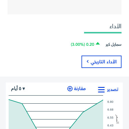
الأداء
سمايل كير
0.20 (3.00%)
الأداء التاريخي
أيام
مقارنة
٥
▾
تصدير
6.80
6.68
السعر
6.55
6.43