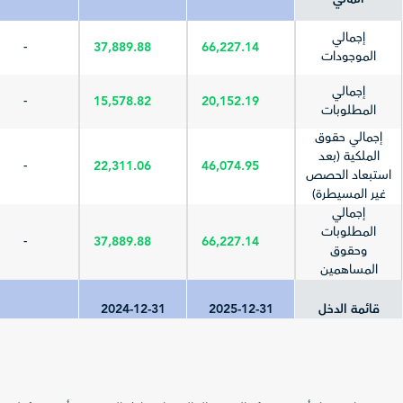
إجمالي
-
37,889.88
66,227.14
الموجودات
إجمالي
-
15,578.82
20,152.19
المطلوبات
إجمالي حقوق
الملكية (بعد
-
22,311.06
46,074.95
استبعاد الحصص
غير المسيطرة)
إجمالي
المطلوبات
-
37,889.88
66,227.14
وحقوق
المساهمين
قائمة الدخل
2025-12-31
2024-12-31
إجمالي الإيرادات
(المبيعات/
45,456.9
33,918.79
-
العمليات)