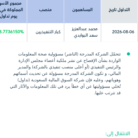
مجموع الأس
التداول تاريخ
المساهمون
منصب
المملوكة في 
يوم تداول
محمد عبدالعزيز
2026-08-06
كبار التنفيذيين
8.7736150%
سعد البواردي
تتحمّل الشركة المدرجة (الناشر) مسؤولية صحة المعلومات
الواردة بشأن الإفصاح عن نشر ملكية أعضاء مجلس الإدارة
والرئيس التنفيذي (أو أعلى منصب تنفيذي بالشركة) والمدير
المالي، و تكون الشركة المدرجة مسؤولة عن تحديث أسمائهم
وهوياتهم، وعليه فإن شركة السوق المالية السعودية (تداول)
تُخلي مسؤوليتها عن أي خطأ يرد في تلك المعلومات والآثار التي
قد تترتب عليها.
الانتقال إلى: