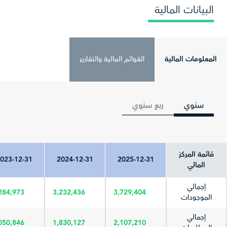
البيانات المالية
المعلومات المالية
القوائم المالية والتقارير
سنوي
ربع سنوي
قائمة المركز
023-12-31
2024-12-31
2025-12-31
المالي
إجمالي
284,973
3,232,436
3,729,404
الموجودات
إجمالي
050,846
1,830,127
2,107,210