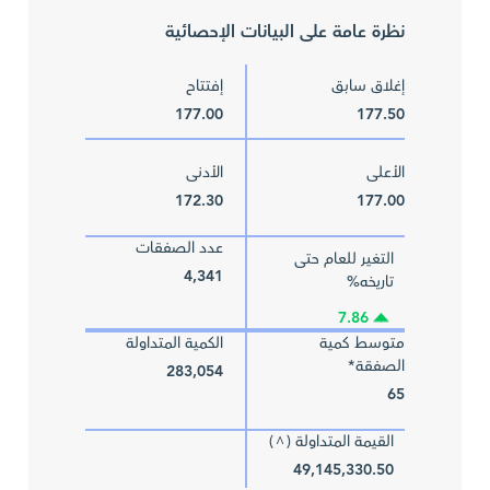
نظرة عامة على البيانات الإحصائية
إغلاق سابق
إفتتاح
177.00
177.50
الأعلى
الأدنى
172.30
177.00
عدد الصفقات
التغير للعام حتى
4,341
تاريخه%
7.86
متوسط كمية
الكمية المتداولة
الصفقة*
283,054
65
القيمة المتداولة (
)
^
49,145,330.50