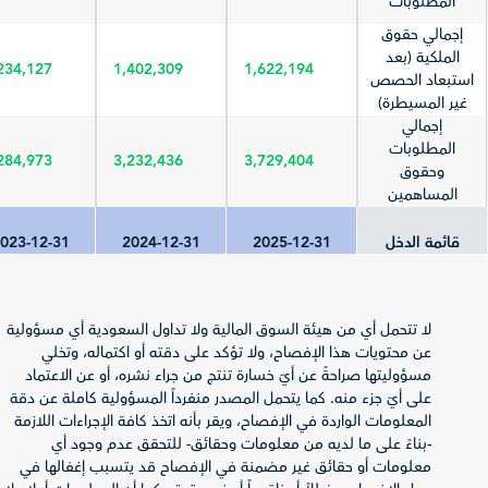
المطلوبات
إجمالي حقوق
الملكية (بعد
234,127
1,402,309
1,622,194
استبعاد الحصص
غير المسيطرة)
إجمالي
المطلوبات
284,973
3,232,436
3,729,404
وحقوق
المساهمين
قائمة الدخل
2025-12-31
2024-12-31
023-12-31
إجمالي الإيرادات
(المبيعات/
1,708,430
1,633,957
455,712
لا تتحمل أي من هيئة السوق المالية ولا تداول السعودية أي مسؤولية
العمليات)
عن محتويات هذا الإفصاح، ولا تؤكد على دقته أو اكتماله، وتخلي
صافي الربح
مسؤوليتها صراحةً عن أيّ خسارة تنتج من جراء نشره، أو عن الاعتماد
(الخسارة) قبل
736,690
694,477
50,560
على أيّ جزء منه. كما يتحمل المصدر منفرداً المسؤولية كاملة عن دقة
الزكاة والضريبة
المعلومات الواردة في الإفصاح، ويقر بأنه اتخذ كافة الإجراءات اللازمة
الزكاة وضريبة
-بناءً على ما لديه من معلومات وحقائق- للتحقق عدم وجود أي
-40,844
-33,042
-38,800
الدخل
معلومات أو حقائق غير مضمنة في الإفصاح قد يتسبب إغفالها في