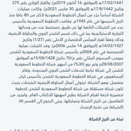
17/02/1441هـ (الموافق 16 أكتوبر 2019م)، والقرار الوزاري رقم 275
وتاريخ 17/8/1442هـ (الموافق 30 مارس 2021م). وكانت عمليات
الشركة أساساً جزء من أعمال الخطوط السعودية لأكثر من 80 عامًا منذ
تاريخ تأسيسها في عام 1945م. وقامت الخطوط السعودية بتأسيس
عدد من الشركات التابعة لها عن طريق خصخصة عدد من وحداتها
التجارية الاستراتيجية بما في ذلك قسم الشحن الجوي والمناولة الأرضية،
وذلك وفقاً لقرار المجلس الاقتصادي الأعلى رقم (1/27) وتاريخ
14/02/1427هـ (الموافق 14 مارس 2006م). وقد اكتملت عملية
الخصخصة في عام 2008م بتأسيس شركة الخطوط السعودية للشحن
بموجب المرسوم الملكي رقم م/70 بتاريخ 15/08/1428هـ الموافق
28/08/2007م وتم بيع (30%) من أسهم شركة الخطوط السعودية
للشحن إلى شركة ترابط لخدمات الشحن الجوي المحدودة. وقام
المساهمون في شركة الخطوط السعودية للشحن بتأسيس كيان
منفصل -وهو الشركة- ليتولى أعمال المناولة الأرضية للشحنات بحيث
تكون شركة مستقلة عن شركة الخطوط السعودية للشحن كخطوة
تحضيرية لازمة لقيام الشركة بطرح أسهمها للاكتتاب العام. ولمزيد من
التفاصيل عن تاريخ الشركة وعملياتها، يرجى الرجوع إلى القسم (4)
(الشركة) من نشرة الإصدار.
نبذة عن تاريخ الشركة