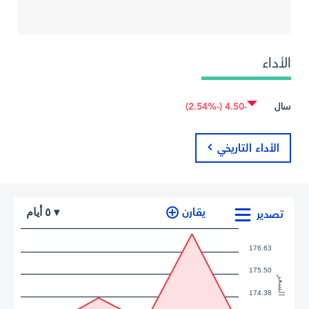
الأداء
سال
-4.50 (-2.54%)
الأداء التاريخي
أيام
يقارن
٥
▾
تصدير
176.63
175.50
السعر
174.38