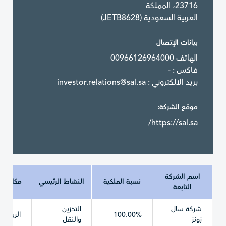
23716، المملكة
العربية السعودية (JETB8628)
بيانات الإتصال
الهاتف 00966126964000
فاكس : -
بريد الالكتروني :
investor.relations@sal.sa
موقع الشركة:
https://sal.sa/
اسم الشركة
نسبة الملكية
النشاط الرئيسي
مكان ال
التابعة
شركة سال
التخزين
100.00%
الرياض
زونز
والنقل