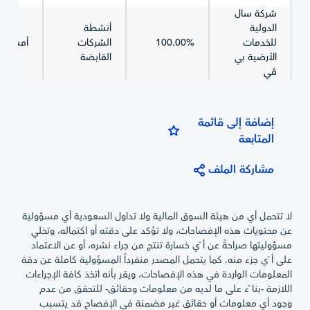
شركة سال
الدولية
أنشطة
للخدمات
100.00%
الشركات
أمستردا
الأرضية بي
القابضة
ڤي
إضافة إلى قائمة
المتابعة
مشاركة الملف
لا تتحمل أي من هيئة السوق المالية ولا تداول السعودية أي مسؤولية
عن محتويات هذه الإفصاحات، ولا تؤكد على دقته أو اكتماله، وتخلي
مسؤوليتها صراحةً عن أ ّي خسارة تنتج من جراء نشره، أو عن الاعتماد
على أ ّي جزء منه. كما يتحمل المصدر منفرداً المسؤولية كاملة عن دقة
المعلومات الواردة في هذه الإفصاحات، ويقر بأنه اتخذ كافة الإجراءات
اللازمة -بنا ًء على ما لديه من معلومات وحقائق- للتحقق من عدم
وجود أي معلومات أو حقائق غير مضمنة في الإفصاح قد يتسبب