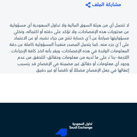
مشاركة الملف
لا تتحمل أي من هيئة السوق المالية ولا تداول السعودية أي مسؤولية
عن محتويات هذه الإفصاحات، ولا تؤكد على دقته أو اكتماله، وتخلي
مسؤوليتها صراحةً عن أ ّي خسارة تنتج من جراء نشره، أو عن الاعتماد
على أ ّي جزء منه. كما يتحمل المصدر منفرداً المسؤولية كاملة عن دقة
المعلومات الواردة في هذه الإفصاحات، ويقر بأنه اتخذ كافة الإجراءات
اللازمة -بنا ًء على ما لديه من معلومات وحقائق- للتحقق من عدم
وجود أي معلومات أو حقائق غير مضمنة في الإفصاح قد يتسبب
إغفالها في جعل الإفصاح مضللاً أو ناقصاً أو غير دقيق