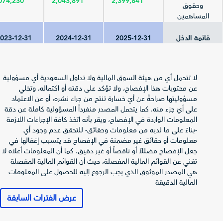
074,230
2,043,891
2,399,841
وحقوق
المساهمين
قائمة الدخل
2025-12-31
2024-12-31
023-12-31
إجمالي الإيرادات
(المبيعات/
1,538,460
1,439,585
367,929
لا تتحمل أي من هيئة السوق المالية ولا تداول السعودية أي مسؤولية
العمليات)
عن محتويات هذا الإفصاح، ولا تؤكد على دقته أو اكتماله، وتخلي
صافي الربح
مسؤوليتها صراحةً عن أيّ خسارة تنتج من جراء نشره، أو عن الاعتماد
(الخسارة) قبل
272,500
193,655
74,699
على أيّ جزء منه. كما يتحمل المصدر منفرداً المسؤولية كاملة عن دقة
الزكاة والضريبة
المعلومات الواردة في الإفصاح، ويقر بأنه اتخذ كافة الإجراءات اللازمة
الزكاة وضريبة
-بناءً على ما لديه من معلومات وحقائق- للتحقق عدم وجود أي
-6,003
-8,435
-6,274
الدخل
معلومات أو حقائق غير مضمنة في الإفصاح قد يتسبب إغفالها في
جعل الإفصاح مضللاً أو ناقصاً أو غير دقيق. كما أن المعلومات أعلاه لا
صافي الربح
تغني عن القوائم المالية المفصلة، حيث أن القوائم المالية المفصلة
(الخسارة) العائد
68,696
185,219
266,227
هي المصدر الموثوق الذي يجب الرجوع إليه للحصول على المعلومات
لمساهمي
المالية الدقيقة
المصدر
إجمالي الدخل
عرض الفترات السابقة
الشامل العائد
73,215
182,046
260,758
لمساهمي