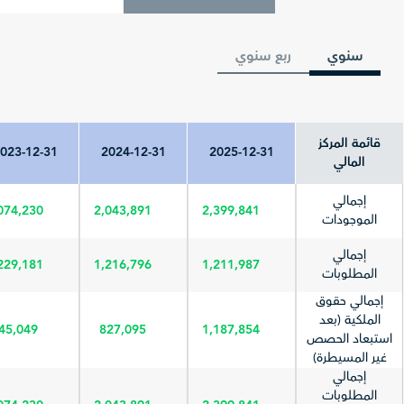
سنوي
ربع سنوي
قائمة المركز
023-12-31
2024-12-31
2025-12-31
المالي
إجمالي
074,230
2,043,891
2,399,841
الموجودات
إجمالي
229,181
1,216,796
1,211,987
المطلوبات
إجمالي حقوق
الملكية (بعد
45,049
827,095
1,187,854
استبعاد الحصص
غير المسيطرة)
إجمالي
المطلوبات