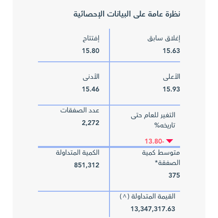
نظرة عامة على البيانات الإحصائية
إغلاق سابق
إفتتاح
15.80
15.63
الأعلى
الأدنى
15.46
15.93
عدد الصفقات
التغير للعام حتى
2,272
تاريخه%
-13.80
متوسط كمية
الكمية المتداولة
الصفقة*
851,312
375
القيمة المتداولة (
)
^
13,347,317.63