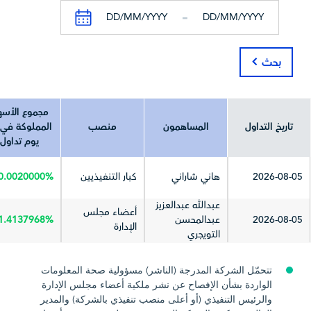
-
جميع الأرقام بال
ألف
ألف
ألف
بحث
العملة في
^
^
^
تاريخ آخر تحديث
2026-03-15
2025-06-25
025-11-02
مجموع الأس
تاريخ التداول
المساهمون
منصب
المملوكة في 
يوم تداول
2026-08-05
هاني شاراني
كبار التنفيذيين
0.0020000%
عبدالله عبدالعزيز
أعضاء مجلس
2026-08-05
عبدالمحسن
1.4137968%
الإدارة
التويجري
تتحمّل الشركة المدرجة (الناشر) مسؤولية صحة المعلومات
الواردة بشأن الإفصاح عن نشر ملكية أعضاء مجلس الإدارة
والرئيس التنفيذي (أو أعلى منصب تنفيذي بالشركة) والمدير