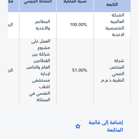
نسبة الملكية
النشاط الرئيسي
مكان ال
التابعة
الشركة
العالمية
المطاعم
100.00%
الرياض
التخصصية
والأغذية
الاغذية
العمل على
مشروع
شراكة بين
شركة
القطاعين
المختص
العام والخاص
51.00%
الرياض
الصحي
لإدارة
الطبية ذ.م.م
مستشفى
للطب
النفسي في
المملكة
إضافة إلى قائمة
المتابعة