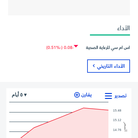
الأداء
اس ام سي للرعاية الصحية
-0.08 (-0.51%)
الأداء التاريخي
أيام
يقارن
٥
▾
تصدير
15.48
15.12
السعر
14.76