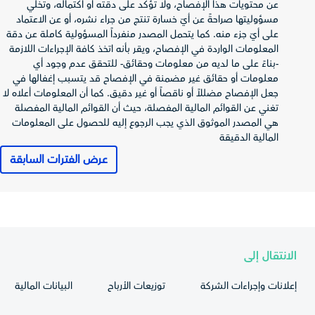
عن محتويات هذا الإفصاح، ولا تؤكد على دقته أو اكتماله، وتخلي
صافي الربح
مسؤوليتها صراحةً عن أيّ خسارة تنتج من جراء نشره، أو عن الاعتماد
(الخسارة) قبل
-491,444
456,692
17,895
على أيّ جزء منه. كما يتحمل المصدر منفرداً المسؤولية كاملة عن دقة
الزكاة والضريبة
المعلومات الواردة في الإفصاح، ويقر بأنه اتخذ كافة الإجراءات اللازمة
الزكاة وضريبة
-بناءً على ما لديه من معلومات وحقائق- للتحقق عدم وجود أي
-16,549
-23,183
-35,556
الدخل
معلومات أو حقائق غير مضمنة في الإفصاح قد يتسبب إغفالها في
جعل الإفصاح مضللاً أو ناقصاً أو غير دقيق. كما أن المعلومات أعلاه لا
صافي الربح
تغني عن القوائم المالية المفصلة، حيث أن القوائم المالية المفصلة
(الخسارة) العائد
01,346
433,510
-527,000
هي المصدر الموثوق الذي يجب الرجوع إليه للحصول على المعلومات
لمساهمي
المالية الدقيقة
المصدر
إجمالي الدخل
عرض الفترات السابقة
الشامل العائد
86,887
416,929
-541,252
لمساهمي
المصدر
ربحية (خسارة)
2.62
2.99
-3.22
السهم
الانتقال إلى
قائمة التدفقات
023-12-31
2024-12-31
2025-12-31
النقدية
إعلانات وإجراءات الشركة
توزيعات الأرباح
البيانات المالية
صافي النقد من