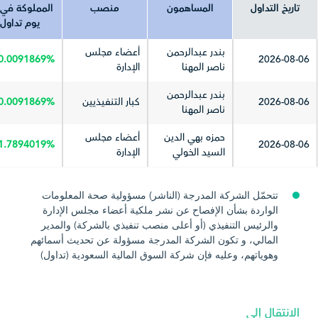
تاريخ التداول
المساهمون
منصب
المملوكة في 
يوم تداول
بندر عبدالرحمن
أعضاء مجلس
0.0091869%
2026-08-06
ناصر المهنا
الإدارة
بندر عبدالرحمن
2026-08-06
كبار التنفيذيين
0.0091869%
ناصر المهنا
حمزه بهي الدين
أعضاء مجلس
1.7894019%
2026-08-06
السيد الخولي
الإدارة
تتحمّل الشركة المدرجة (الناشر) مسؤولية صحة المعلومات
الواردة بشأن الإفصاح عن نشر ملكية أعضاء مجلس الإدارة
والرئيس التنفيذي (أو أعلى منصب تنفيذي بالشركة) والمدير
المالي، و تكون الشركة المدرجة مسؤولة عن تحديث أسمائهم
وهوياتهم، وعليه فإن شركة السوق المالية السعودية (تداول)
تُخلي مسؤوليتها عن أي خطأ يرد في تلك المعلومات والآثار التي
قد تترتب عليها.
الانتقال إلى