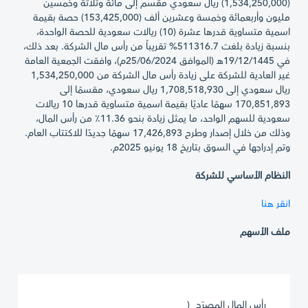
(1,534,250,000) ريال سعودي مقسم إلى مائة وثلاثة وخمسين
مليون وأربعمائة وخمسة وعشرين ألف (153,425,000) حصة بقيمة
اسمية متساوية قدرها عشرة (10) ريالات سعودية للحصة الواحدة،
بنسبة زيادة بلغت 511316.7% تقريباً من رأس مال الشركة. بعد ذلك،
في 19/12/1445هـ (الموافق 25/06/2024م)، وافقت الجمعية العامة
غير العادية للشركة على زيادة رأس مال الشركة من 1,534,250,000
ريال سعودي إلى 1,708,518,930 ريال سعودي، مقسمًا إلى
170,851,893 سهمًا عاديًا بقيمة اسمية متساوية قدرها 10 ريالات
سعودية للسهم الواحد، ما يمثل زيادة بنحو 11.36٪ من رأس المال،
وذلك من خلال إصدار وطرح 17,426,893 سهمًا جديدًا للاكتتاب العام.
وتم إدراجها في السوق بتاريخ 18 يونيو 2025م.
النظام الأساسي للشركة
انقر هنا
ملف الأسهم
رأس المال المصرّح (