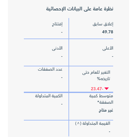
نظرة عامة على البيانات الإحصائية
إغلاق سابق
إفتتاح
-
49.78
الأعلى
الأدنى
-
-
عدد الصفقات
التغير للعام حتى
-
تاريخه%
-23.47
متوسط كمية
الكمية المتداولة
الصفقة*
-
غير متاح
القيمة المتداولة (
)
^
-