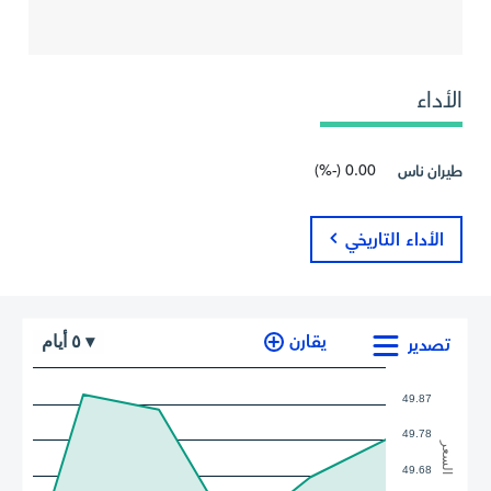
الأداء
0.00 (-%)
طيران ناس
الأداء التاريخي
أيام
يقارن
٥
▾
تصدير
49.87
49.78
السعر
49.68