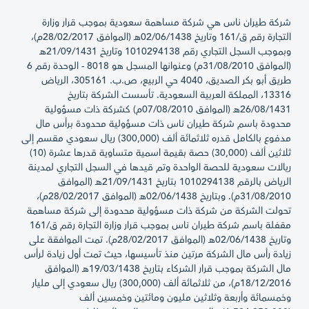
شركة طيران ناس هي شركة مساهمة سعودية بموجب قرار وزارة
التجارة رقم ق/161 وتاريخ 02/06/1438هـ (الموافق 28/02/2017م)،
وبموجب السجل التجاري رقم 1010294138 وتاريخ 21/09/1431هـ
(الموافق 31/08/2010م) وعنوانها المسجل هو 8018 - الوحدة رقم 6
طريق أبو بكر الصديق، 4040 حي الربيع، ص.ب. 305161، الرياض
13316، المملكة العربية السعودية. تأسست الشركة بتاريخ
26/08/1431هـ (الموافق 07/08/2010م) كشركة ذات مسؤولية
محدودة باسم شركة طيران ناس ذات مسؤولية محدودة برأس مال
مدفوع بالكامل قدره ثلاثمائة ألف (300,000) ريال سعودي مقسم إلى
ثلاثين ألف (30,000) حصة بقيمة اسمية متساوية قدرها عشرة (10)
ريالات سعودية للحصة الواحدة وتم قيدها في السجل التجاري لمدينة
الرياض بالرقم 1010294138 بتاريخ 21/09/1431هـ (الموافق
31/08/2010م). وبتاريخ 02/06/1438هـ (الموافق 28/02/2017م)،
تحولت الشركة من شركة ذات مسؤولية محدودة إلى شركة مساهمة
مقفلة باسم شركة طيران ناس بموجب قرار وزارة التجارة رقم ق/161
وتاريخ 02/06/1438هـ (الموافق 28/02/2017م). تمت الموافقة على
زيادة رأس مال الشركة مرتين منذ تأسيسها، حيث تمت أول زيادة لرأس
مال الشركة بموجب قرار الشركاء بتاريخ 19/03/1438هـ (الموافق
18/12/2016م)، من ثلاثمائة ألف (300,000) ريال سعودي إلى مليار
وخمسمائة وأربعة وثلاثين مليون ومائتين وخمسين ألف