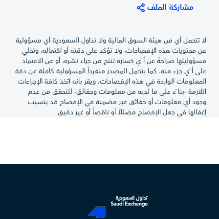
مشاركة الملف
لا تتحمل أي من هيئة السوق المالية ولا تداول السعودية أي مسؤولية
عن محتويات هذه الإفصاحات، ولا تؤكد على دقته أو اكتماله، وتخلي
مسؤوليتها صراحةً عن أ ّي خسارة تنتج من جراء نشره، أو عن الاعتماد
على أ ّي جزء منه. كما يتحمل المصدر منفرداً المسؤولية كاملة عن دقة
المعلومات الواردة في هذه الإفصاحات، ويقر بأنه اتخذ كافة الإجراءات
اللازمة -بنا ًء على ما لديه من معلومات وحقائق- للتحقق من عدم
وجود أي معلومات أو حقائق غير مضمنة في الإفصاح قد يتسبب
إغفالها في جعل الإفصاح مضللاً أو ناقصاً أو غير دقيق