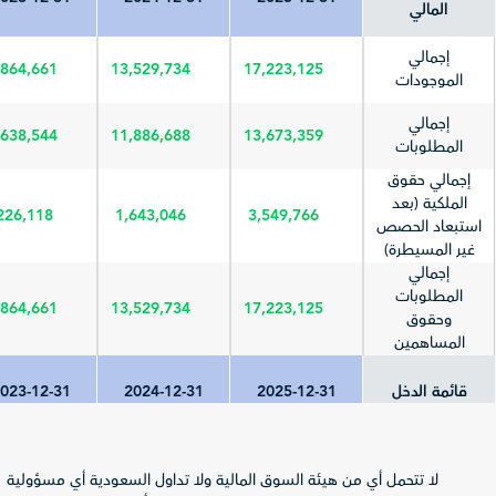
المالي
إجمالي
,864,661
13,529,734
17,223,125
الموجودات
إجمالي
,638,544
11,886,688
13,673,359
المطلوبات
إجمالي حقوق
الملكية (بعد
226,118
1,643,046
3,549,766
استبعاد الحصص
غير المسيطرة)
إجمالي
المطلوبات
,864,661
13,529,734
17,223,125
وحقوق
المساهمين
قائمة الدخل
2025-12-31
2024-12-31
023-12-31
إجمالي الإيرادات
(المبيعات/
7,844,308
7,556,069
362,172
لا تتحمل أي من هيئة السوق المالية ولا تداول السعودية أي مسؤولية
العمليات)