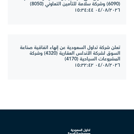
(6090) وشركة سلامة للتأمين التعاوني (8050)
٠٤/٠٨/٢٠٢٦ ١٥:٣٤:٤٤
تعلن شركة تداول السعودية عن إنهاء اتفاقية صناعة
السوق لشركة الأندلس العقارية (4320) وشركة
المشروعات السياحية (4170)
٠٤/٠٨/٢٠٢٦ ١٥:٣٢:٤٢