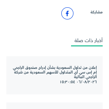
مشاركة
أخبار ذات صلة
إعلان من تداول السعودية بشأن إدراج صندوق الراجحي
إم إس سي آي المتداول للأسهم السعودية من شركة
الراجحي المالية
٠٦/٠٨/٢٠٢٦ ١٥:٣٠:٥٤