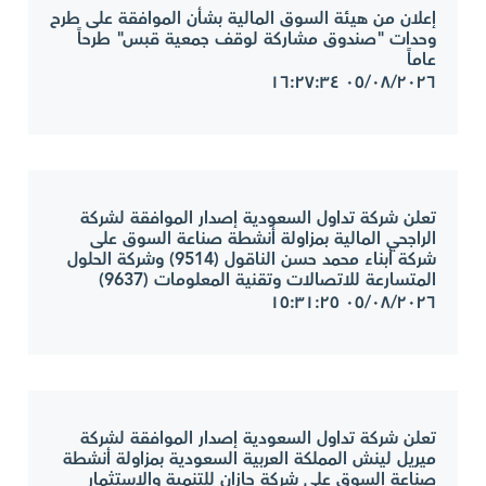
إعلان من هيئة السوق المالية بشأن الموافقة على طرح
وحدات "صندوق مشاركة لوقف جمعية قبس" طرحاً
عاماً
٠٥/٠٨/٢٠٢٦ ١٦:٢٧:٣٤
تعلن شركة تداول السعودية إصدار الموافقة لشركة
الراجحي المالية بمزاولة أنشطة صناعة السوق على
شركة أبناء محمد حسن الناقول (9514) وشركة الحلول
المتسارعة للاتصالات وتقنية المعلومات (9637)
٠٥/٠٨/٢٠٢٦ ١٥:٣١:٢٥
تعلن شركة تداول السعودية إصدار الموافقة لشركة
ميريل لينش المملكة العربية السعودية بمزاولة أنشطة
صناعة السوق على شركة جازان للتنمية والاستثمار