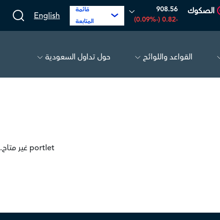
908.56
الصكوك
قائمة
English
-0.82 (-0.09%)
المتابعة
القواعد واللوائح
حول تداول السعودية
رابغ
16.12
-0.55 (-3.30%)
الحفر العربية
81.70
-0.80 (-0.97%)