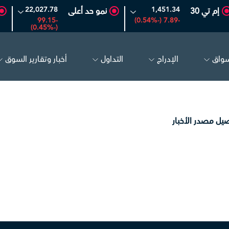
22,027.78
1,451.34
إم تي 30
نمو حد أعلى
-99.15
-7.89 (-0.54%)
(-0.45%)
سواق
الإدراج
التداول
أخبار وتقارير السوق
أرامكو السعودية
26.50
-0.24 (-0.90%)
بترو 
يل مصدر الأخبار