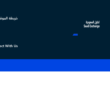
خريطة الموق
ct With Us