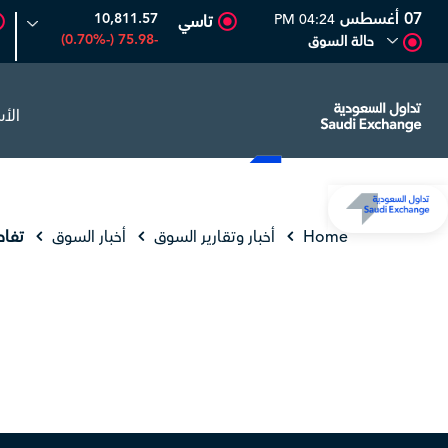
07 أغسطس
10,811.57
04:24 PM
تاسي
-75.98 (-0.70%)
حالة السوق
الأ
متعدد الأصول
6.63
0.00 (0.00%)
المصافي
47.66
-0.70 (-1.45%)
Home
أخبار وتقارير السوق
أخبار السوق
تفاص