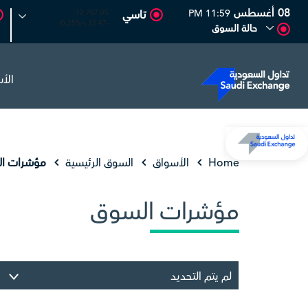
08 أغسطس
11:59 PM
تاسي
12,707.05
-32.47 (-0.25%)
حالة السوق
الأ
أديس
17.69
-0.56 (-3.07%)
البحري
30.24
-0.74 (-2.39%)
Home
الأسواق
السوق الرئيسية
مؤشرات ا
مؤشرات السوق
لم يتم التحديد