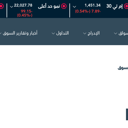
22,027.78
1,451.34
إم تي 30
نمو حد أعلى
-99.15
-7.89 (-0.54%)
(-0.45%)
سواق
الإدراج
التداول
أخبار وتقارير السوق
تكوين
4.81
-0.07 (-1.43%)
مبكو
.27
لسوق