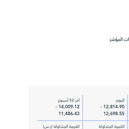
ت المؤشر
اليوم
آخر 52 أسبوع
14,009.12 -
12,814.90 -
11,486.43
12,698.55
الكمية المتداولة
القيمة المتداولة (ر.س)