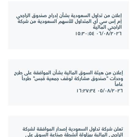
إعلان من تداول السعودية بشأن إدراج صندوق الراجحي
إم إس سي آي المتداول للأسهم السعودية من شركة
الراجحي المالية
٠٦/٠٨/٢٠٢٦ ١٥:٣٠:٥٤
إعلان من هيئة السوق المالية بشأن الموافقة على طرح
وحدات "صندوق مشاركة لوقف جمعية قبس" طرحاً
عاماً
٠٥/٠٨/٢٠٢٦ ١٦:٢٧:٣٤
تعلن شركة تداول السعودية إصدار الموافقة لشركة
الراجحي المالية بمزاولة أنشطة صناعة السوق على