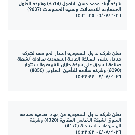
شركة أبناء محمد حسن الناقول (9514) وشركة الحلول
المتسارعة للاتصالات وتقنية المعلومات (9637)
٠٥/٠٨/٢٠٢٦ ١٥:٣١:٢٥
تعلن شركة تداول السعودية إصدار الموافقة لشركة
ميريل لينش المملكة العربية السعودية بمزاولة أنشطة
صناعة السوق على شركة جازان للتنمية والاستثمار
(6090) وشركة سلامة للتأمين التعاوني (8050)
٠٤/٠٨/٢٠٢٦ ١٥:٣٤:٤٤
تعلن شركة تداول السعودية عن إنهاء اتفاقية صناعة
السوق لشركة الأندلس العقارية (4320) وشركة
المشروعات السياحية (4170)
٠٤/٠٨/٢٠٢٦ ١٥:٣٢:٤٢