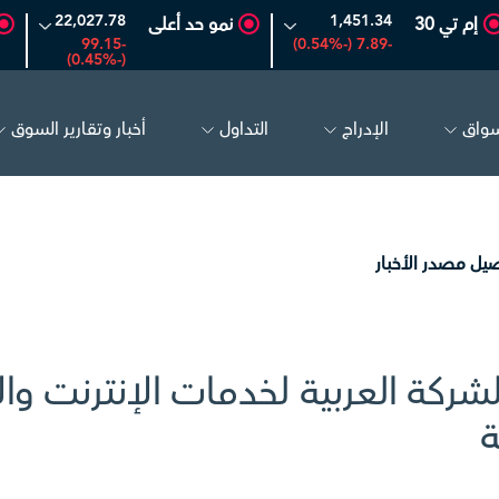
22,027.78
1,451.34
إم تي 30
نمو حد أعلى
-99.15
-7.89 (-0.54%)
(-0.45%)
سواق
الإدراج
التداول
أخبار وتقارير السوق
2
-0.24 (-0.90%)
بترو رابغ
16.12
-0.55 (-3.30%)
الحفر 
يل مصدر الأخبار
ركة العربية لخدمات الإنترنت وال
ة