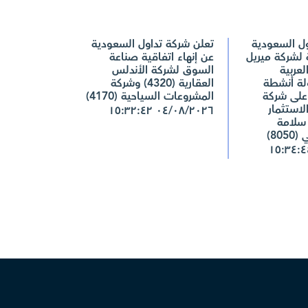
ول السعودية
تعلن شركة تداول السعودية
 لشركة ميريل
عن إنهاء اتفاقية صناعة
عربية
السوق لشركة الأندلس
لة أنشطة
العقارية (4320) وشركة
على شركة
المشروعات السياحية (4170)
لاستثمار
٠٤/٠٨/٢٠٢٦ ١٥:٣٢:٤٢
كة سلامة
80)