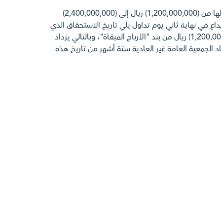
تعلن هيئة السوق المالية صدور قرارها المتضمن الموافقة على طلب الشركة العربية لخدمات الإنترنت والاتصالات زيادة رأس مالها من (1,200,000,000) ريال إلى (2,400,000,000)
دى مركز الإيداع في نهاية ثاني يوم تداول يلي تاريخ الاستحقاق الذي
سوف يحدد مجلس إدارة الشركة تاريخه في وقت لاحق، على أن تسدد قيمة الزيادة في رأس المال عن طريق تحويل مبلغ (1,200,000,000) ريال من بند "الأرباح المبقاة"، وبالتالي يزداد
ها (120,000,000) سهم. على أن لا يتجاوز تاريخ انعقاد الجمعية العامة غير العادية ستة أشهر من تاريخ هذه