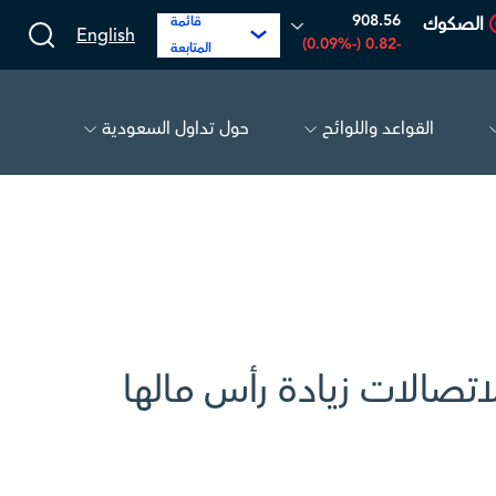
908.56
الصكوك
قائمة
English
-0.82 (-0.09%)
المتابعة
القواعد واللوائح
حول تداول السعودية
العربية
81.70
-0.80 (-0.97%)
أديس
17.69
-0.56 (-3.07%)
اتصالات زيادة رأس مالها