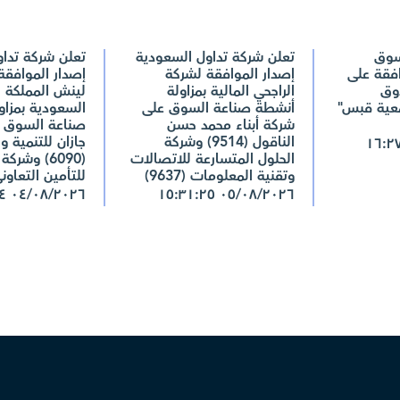
سوق
تعلن شركة تداول السعودية
تعلن شركة تدا
افقة على
إصدار الموافقة لشركة
إصدار الموافقة
وق
الراجحي المالية بمزاولة
لينش المملكة ال
عية قبس"
أنشطة صناعة السوق على
السعودية بمزاو
شركة أبناء محمد حسن
صناعة السوق 
الناقول (9514) وشركة
جازان للتنمية وا
الحلول المتسارعة للاتصالات
(6090) وشر
وتقنية المعلومات (9637)
للتأمين التعاوني (50
٠٤/٠٨/٢٠٢٦ ١٥:٣٤:٤٤
٠٥/٠٨/٢٠٢٦ ١٥:٣١:٢٥