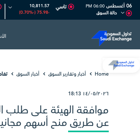
06 أغسطس
10,811.57
06:00 PM
تاسي
-75.98 (-0.70%)
حالة السوق
الأ
المصافي
47.66
-0.70 (-1.45%)
أرامكو السعودية
6.50
Home
أخبار وتقارير السوق
أخبار السوق
تفاص
18:13
١٤/٠٥/٢٠٢٦
موافقة الهيئة على طلب الش
عن طريق منح أسهم مجاني