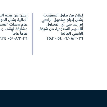
إعلان من تداول السعودية
إعلان من هيئة ال
بشأن إدراج صندوق الراجحي
المالية بشأن المو
إم إس سي آي المتداول
طرح وحدات "صند
للأسهم السعودية من شركة
مشاركة لوقف جم
الراجحي المالية
طرحاً عاماً
٠٥/٠٨/٢٠٢٦ ١٦:٢٧:٣٤
٠٦/٠٨/٢٠٢٦ ١٥:٣٠:٥٤