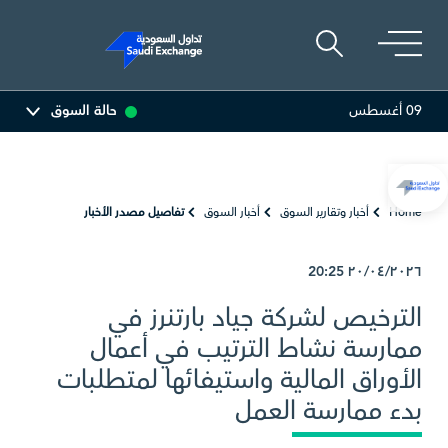
09 أغسطس
حالة السوق
المصافي
47.58
-0.08 (-0.17%)
أرامكو السعودية
.60
Home
أخبار وتقارير السوق
أخبار السوق
تفاصيل مصدر الأخبار
20:25
٢٠/٠٤/٢٠٢٦
الترخيص لشركة جياد بارتنرز في
ممارسة نشاط الترتيب في أعمال
الأوراق المالية واستيفائها لمتطلبات
بدء ممارسة العمل