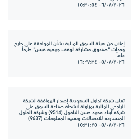
٠٦/٠٨/٢٠٢٦ ١٥:٣٠:٥٤
إعلان من هيئة السوق المالية بشأن الموافقة على طرح
وحدات "صندوق مشاركة لوقف جمعية قبس" طرحاً
عاماً
٠٥/٠٨/٢٠٢٦ ١٦:٢٧:٣٤
تعلن شركة تداول السعودية إصدار الموافقة لشركة
الراجحي المالية بمزاولة أنشطة صناعة السوق على
شركة أبناء محمد حسن الناقول (9514) وشركة الحلول
المتسارعة للاتصالات وتقنية المعلومات (9637)
٠٥/٠٨/٢٠٢٦ ١٥:٣١:٢٥