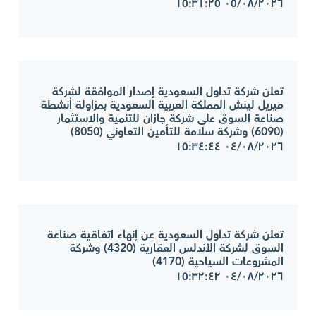
٠٥/٠٨/٢٠٢٦ ١٥:٣١:٢٥
تعلن شركة تداول السعودية إصدار الموافقة لشركة
ميريل لينش المملكة العربية السعودية بمزاولة أنشطة
صناعة السوق على شركة جازان للتنمية والاستثمار
(6090) وشركة سلامة للتأمين التعاوني (8050)
٠٤/٠٨/٢٠٢٦ ١٥:٣٤:٤٤
تعلن شركة تداول السعودية عن إنهاء اتفاقية صناعة
السوق لشركة الأندلس العقارية (4320) وشركة
المشروعات السياحية (4170)
٠٤/٠٨/٢٠٢٦ ١٥:٣٢:٤٢