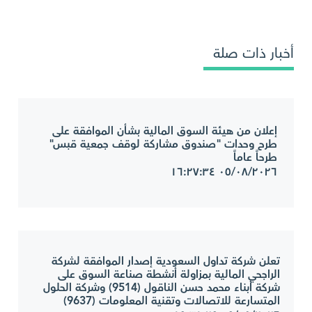
أخبار ذات صلة
إعلان من هيئة السوق المالية بشأن الموافقة على
طرح وحدات "صندوق مشاركة لوقف جمعية قبس"
طرحاً عاماً
٠٥/٠٨/٢٠٢٦ ١٦:٢٧:٣٤
تعلن شركة تداول السعودية إصدار الموافقة لشركة
الراجحي المالية بمزاولة أنشطة صناعة السوق على
شركة أبناء محمد حسن الناقول (9514) وشركة الحلول
المتسارعة للاتصالات وتقنية المعلومات (9637)