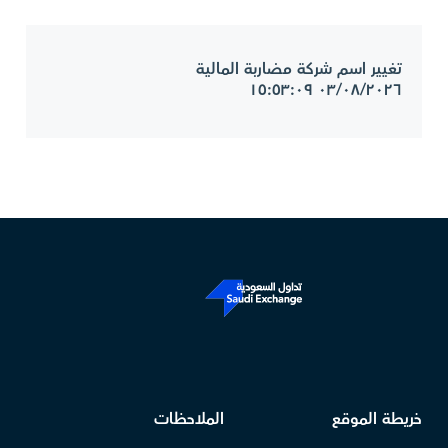
تغيير اسم شركة مضاربة المالية
٠٣/٠٨/٢٠٢٦ ١٥:٥٣:٠٩
خريطة الموقع
الملاحظات