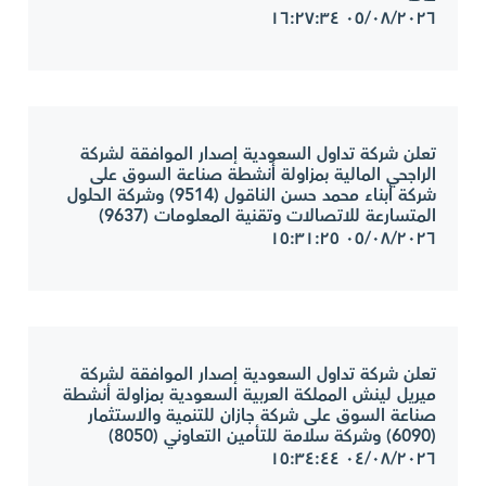
٠٥/٠٨/٢٠٢٦ ١٦:٢٧:٣٤
تعلن شركة تداول السعودية إصدار الموافقة لشركة
الراجحي المالية بمزاولة أنشطة صناعة السوق على
شركة أبناء محمد حسن الناقول (9514) وشركة الحلول
المتسارعة للاتصالات وتقنية المعلومات (9637)
٠٥/٠٨/٢٠٢٦ ١٥:٣١:٢٥
تعلن شركة تداول السعودية إصدار الموافقة لشركة
ميريل لينش المملكة العربية السعودية بمزاولة أنشطة
صناعة السوق على شركة جازان للتنمية والاستثمار
(6090) وشركة سلامة للتأمين التعاوني (8050)
٠٤/٠٨/٢٠٢٦ ١٥:٣٤:٤٤