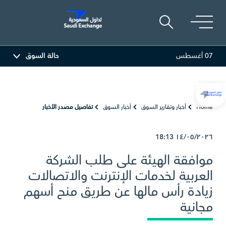
07 أغسطس
حالة السوق
العربية
81.70
-0.80 (-0.97%)
أديس
17.69
-0.56 (-3.07%)
Home
أخبار وتقارير السوق
أخبار السوق
تفاصيل مصدر الأخبار
18:13
١٤/٠٥/٢٠٢٦
موافقة الهيئة على طلب الشركة
العربية لخدمات الإنترنت والاتصالات
زيادة رأس مالها عن طريق منح أسهم
مجانية