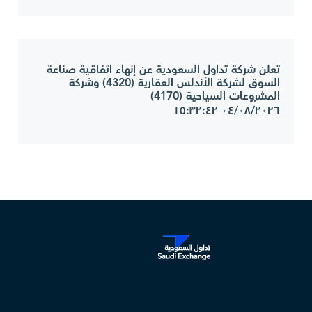
تعلن شركة تداول السعودية عن إنهاء اتفاقية صناعة
السوق لشركة الأندلس العقارية (4320) وشركة
المشروعات السياحية (4170)
٠٤/٠٨/٢٠٢٦ ١٥:٣٢:٤٢