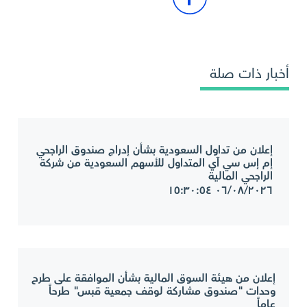
أخبار ذات صلة
إعلان من تداول السعودية بشأن إدراج صندوق الراجحي
إم إس سي آي المتداول للأسهم السعودية من شركة
الراجحي المالية
٠٦/٠٨/٢٠٢٦ ١٥:٣٠:٥٤
إعلان من هيئة السوق المالية بشأن الموافقة على طرح
وحدات "صندوق مشاركة لوقف جمعية قبس" طرحاً
عاماً