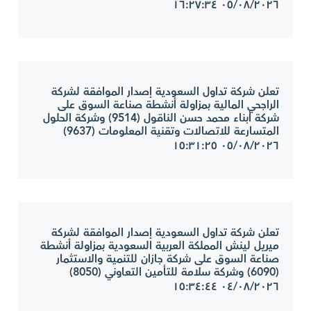
٠٥/٠٨/٢٠٢٦ ١٦:٢٧:٣٤
تعلن شركة تداول السعودية إصدار الموافقة لشركة
الراجحي المالية بمزاولة أنشطة صناعة السوق على
شركة أبناء محمد حسن الناقول (9514) وشركة الحلول
المتسارعة للاتصالات وتقنية المعلومات (9637)
٠٥/٠٨/٢٠٢٦ ١٥:٣١:٢٥
تعلن شركة تداول السعودية إصدار الموافقة لشركة
ميريل لينش المملكة العربية السعودية بمزاولة أنشطة
صناعة السوق على شركة جازان للتنمية والاستثمار
(6090) وشركة سلامة للتأمين التعاوني (8050)
٠٤/٠٨/٢٠٢٦ ١٥:٣٤:٤٤