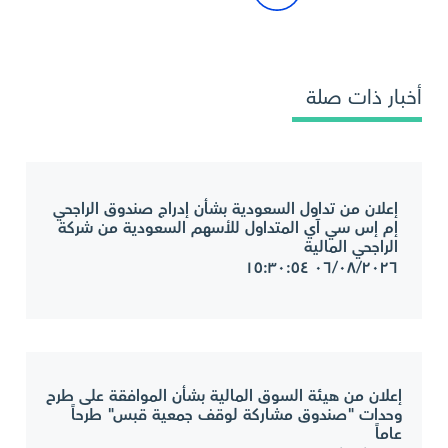
أخبار ذات صلة
إعلان من تداول السعودية بشأن إدراج صندوق الراجحي
إم إس سي آي المتداول للأسهم السعودية من شركة
الراجحي المالية
٠٦/٠٨/٢٠٢٦ ١٥:٣٠:٥٤
إعلان من هيئة السوق المالية بشأن الموافقة على طرح
وحدات "صندوق مشاركة لوقف جمعية قبس" طرحاً
عاماً