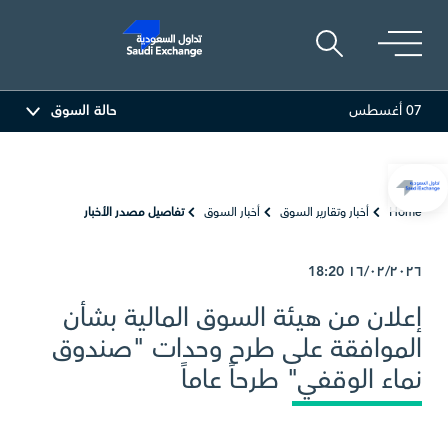
07 أغسطس
حالة السوق
ر العربية
81.70
-0.80 (-0.97%)
أديس
17.69
-0.56 (-3.07%)
Home
أخبار وتقارير السوق
أخبار السوق
تفاصيل مصدر الأخبار
18:20
١٦/٠٢/٢٠٢٦
إعلان من هيئة السوق المالية بشأن
الموافقة على طرح وحدات "صندوق
نماء الوقفي" طرحاً عاماً