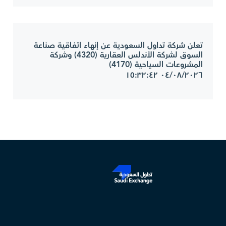
تعلن شركة تداول السعودية عن إنهاء اتفاقية صناعة
السوق لشركة الأندلس العقارية (4320) وشركة
المشروعات السياحية (4170)
٠٤/٠٨/٢٠٢٦ ١٥:٣٢:٤٢