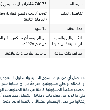
قيمة العقد
4,644,740.75 ريال سعودي (شاملة ضريبة القيمة المضافة)
تفاصيل العقد
توريد أنابيب وقطع فخارية وم
(المرحلة الثانية)
مدة العقد
15 شهرا
الأثر المالي والفترة
من المتوقع أن ينعكس الأثر المال
التي سينعكس عليها
من عام 2026م.
أطراف ذات علاقة
لا يوجد أطراف ذات علاقة.
لا تتحمل أي من هيئة السوق المالية ولا تداول السعودي
أو اكتماله، وتخلي مسؤوليتها صراحةً عن أيّ خسارة تنتج م
المصدر منفرداً المسؤولية كاملة عن دقة المعلومات الوارد
على ما لديه من معلومات وحقائق- للتحقق عدم وجود 
إغفالها في جعل الإفصاح مضللاً أو ناقصاً أو غير دقيق