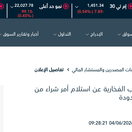
22,027.78
1,451.34
إم تي 30
نمو حد أعلى
-99.15
-7.89 (-0.54%)
(-0.45%)
سواق
الإدراج
التداول
أخبار وتقارير السوق
25.
0.00 (0.00%)
معادن
60.45
0.85 (1.43%)
أسلاك
نات المصدرين والمستشار المالي
تفاصيل الإعلان
يب الفخارية عن استلام أمر شراء من
دودة