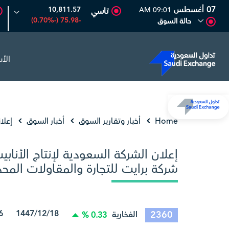
07 أغسطس
10,811.57
09:01 AM
تاسي
-75.98 (-0.70%)
حالة السوق
الأ
مبكو
17.27
-0.06 (-0.35%)
بي سي آي
00
Home
أخبار وتقارير السوق
أخبار السوق
إعلا
إعلان الشركة السعودية لإنتاج الأناب
شركة برايت للتجارة والمقاولات المح
1447/12/18 04/06/2026 09:28:21
2360
الفخارية
0.33 %