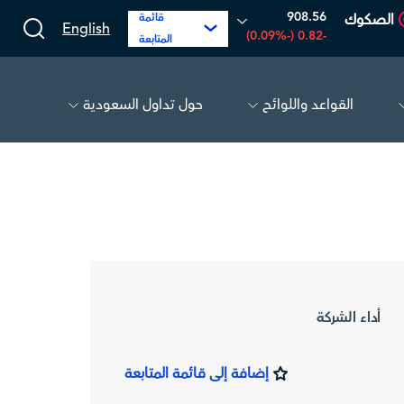
908.56
الصكوك
قائمة
English
-0.82 (-0.09%)
المتابعة
القواعد واللوائح
حول تداول السعودية
18.23
-0.61 (-3.24%)
اليمامة للحديد
39.60
0.40 (1.02%)
أداء الشركة
إضافة إلى قائمة المتابعة