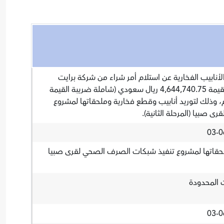
لأنابيب الفخارية عن استلام أمر شراء من شركة برايت
للتجارة والمقاولات المحدودة بقيمة 4,644,740.75 ريال سعودي (شاملة ضريبة القيمة
مضافة) بتاريخ 03-06-2026م، وذلك لتوريد أنابيب وقطع فخارية وملحقاتها لمشروع
 صبيا (المرحلة الثانية).
لحقاتها لمشروع تنفيذ شبكات الصرف الصحي لقرى صبيا
ت المحدودة