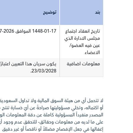
بند
توضيح
تاريخ انعقاد اجتماع
1448-01-17 الموافق 2026-07-02
مجلس الادارة الذي
عين فيه العضو/
الاعضاء
معلومات اضافية
يكون سريان هذا التعيين اعتبارًا
23/03/2028.
لا تتحمل أي من هيئة السوق المالية ولا تداول السعودي
أو اكتماله، وتخلي مسؤوليتها صراحةً عن أيّ خسارة تنتج م
المصدر منفرداً المسؤولية كاملة عن دقة المعلومات الوارد
على ما لديه من معلومات وحقائق- للتحقق عدم وجود 
إغفالها في جعل الإفصاح مضللاً أو ناقصاً أو غير دقيق