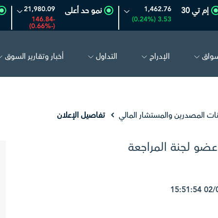
21,980.09
1,462.76
إم تي 30
نمو حد أعلى
-146.84
3.53 (0.24%)
(-0.66%)
سواق
الإدراج
التداول
أخبار وتقارير السوق
عودية
26.60
-0.14 (-0.52%)
بترو رابغ
16.60
-0.07 (-0.42%)
نات المصدرين والمستشار المالي
تفاصيل الإعلان
عضو لجنة المراجعة