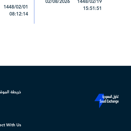
1448/02/19 02/08/2026
15:51:51
08:12:14
خريطة الموق
ct With Us