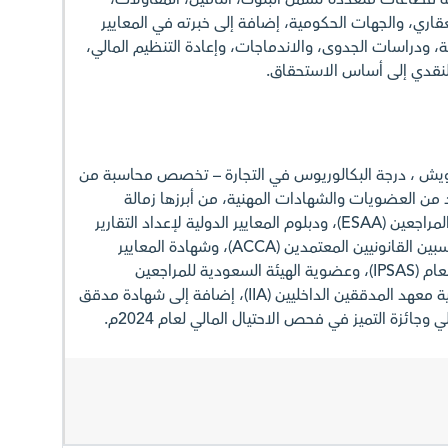
عقاري، والجهات الحكومية، إضافة إلى خبرته في المعايير
ة، ودراسات الجدوى، والاندماجات، وإعادة التنظيم المالي،
نقدي إلى أساس الاستحقاق.
رويش ، درجة البكالوريوس في التجارة – تخصص محاسبة من
 من العضويات والشهادات المهنية، من أبرزها زمالة
الجمعية المصرية للمحاسبين والمراجعين (ESAA)، ودبلوم المعايير الدولية لإعداد التقارير
المالية (IFRS) من جمعية المحاسبين القانونيين المعتمدين (ACCA)، وشهادة المعايير
الدولية للمحاسبة في القطاع العام (IPSAS)، وعضوية الهيئة السعودية للمراجعين
والمحاسبين (SOCPA)، وعضوية معهد المدققين الداخليين (IIA)، إضافة إلى شهادة مدقق
جائزة التميز في فحص الاحتيال المالي لعام 2024م.