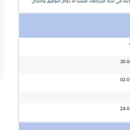
ه في لجنة المراجعة، متمنيًا له دوام التوفيق والنجاح.