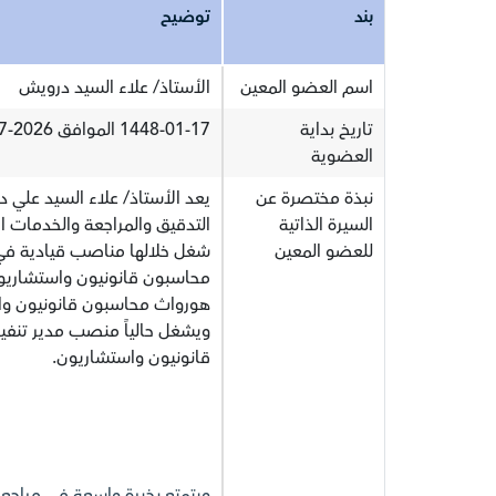
بند
توضيح
اسم العضو المعين
الأستاذ/ علاء السيد درويش
تاريخ بداية
1448-01-17 الموافق 2026-07-02
العضوية
نبذة مختصرة عن
يعد الأستاذ/ علاء السيد علي
السيرة الذاتية
للعضو المعين
شغل خلالها مناصب قيادية في 
ويشغل حالياً منصب مدير تنف
قانونيون واستشاريون.
ويتمتع بخبرة واسعة في مراجع