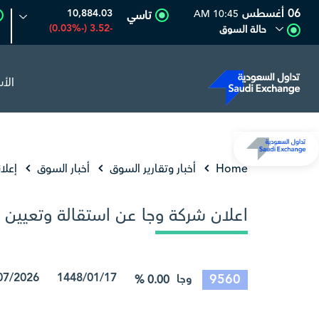
06 أغسطس
10,884.03
10:45 AM
تاسي
-3.52 (-0.03%)
حالة السوق
الأ
المصافي
48.40
0.04 (0.08%)
أرامكو الس
Home
أخبار وتقارير السوق
أخبار السوق
إعلا
اعلان شركة وجا عن استقالة وتعيين 
1448/01/17 02/07/2026 15:51:54
9560
وجا
0.00 %