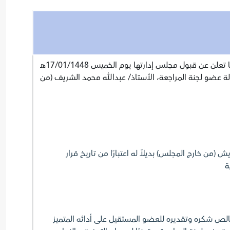
تعلن شركة وجا تعلن شركة وجا تعلن عن قبول مجلس إدارتها يوم الخميس 17/01/1448هـ
02/07/20م استقالة عضو لجنة المراجعة، الأستاذ/ عبدالله محمد الشريف (من
 (من خارج المجلس) بديلاً له اعتبارًا من تاريخ قرار
ة
لص شكره وتقديره للعضو المستقيل على أدائه المتميز