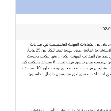
 درويش من الكفاءات المهنية المتخصصة في مجالات
التدقيق والمراجعة والخدمات الاستشارية المالية، بخبرة مهنية تمتد لأكثر من 25 عاماً،
عدد من المكاتب المهنية الكبرى، منها مكتب ديلويت
محاسبون قانونيون واستشاريون بمنصب مدير تدقيق بمدة تتجاوز 8 سنوات ومكتب كرو
هورواث محاسبون قانونيون واستشاريون بمنصب مدير تدقيق بمدة تتجاوزا 10 سنوات ،
يذي لخدمات التدقيق لدى موريسون جلوبال محاسبون
ة قطاعات متعددة تشمل البنوك، التأمين، المقاولات،