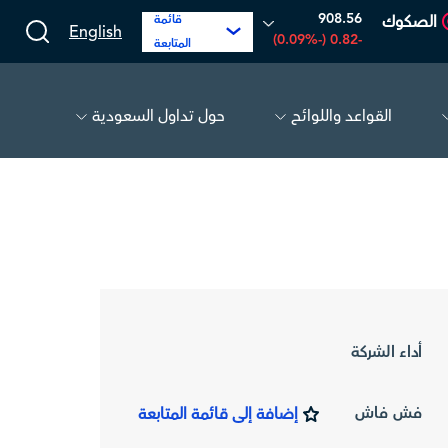
908.56
الصكوك
قائمة
English
-0.82 (-0.09%)
المتابعة
القواعد واللوائح
حول تداول السعودية
الحفر العربية
81.70
-0.80 (-0.97%)
أديس
أداء الشركة
فش فاش
إضافة إلى قائمة المتابعة