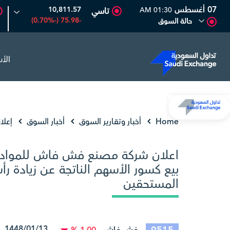
07 أغسطس
10,811.57
01:30 AM
تاسي
-75.98 (-0.70%)
حالة السوق
الأ
6.63
0.00 (0.00%)
المصافي
47.66
-0.70 (-1.45%)
أر
Home
أخبار وتقارير السوق
أخبار السوق
إعلا
اعلان شركة مصنع فش فاش للمواد الغ
بيع كسور الأسهم الناتجة عن زيادة 
المستحقين
1448/01/13 28/06/2026 15:37:20