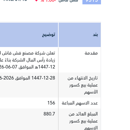
9515
فش فاش
-1.00 %
بند
توضيح
مقدمة
تعلن شركة مصنع فش فاش للموا
12-1447هـ الموافق 07-06-2026م
تاريخ الانتهاء من
1447-12-28 الموافق 2026-06-14
عملية بيع كسور
الأسهم
عدد الاسهم المباعة
156
المبلغ العائد من
880.7
عملية بيع كسور
الاسهم