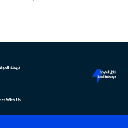
خريطة الموق
ct With Us