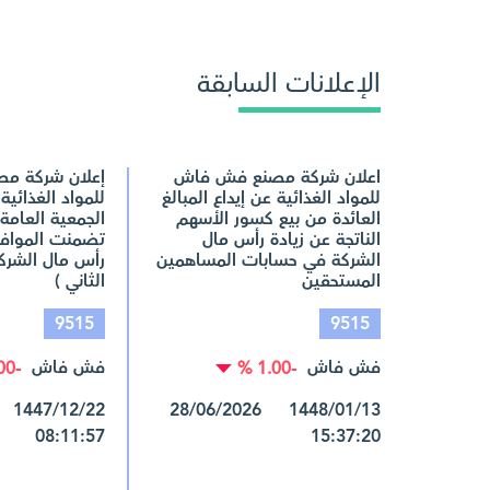
الإعلانات السابقة
اعلان شركة مصنع فش فاش
إعلان شركة م
للمواد الغذائية عن إيداع المبالغ
للمواد الغذائية
العائدة من بيع كسور الأسهم
الجمعية العامة 
الناتجة عن زيادة رأس مال
تضمنت الموافق
الشركة في حسابات المساهمين
رأس مال الشركة
المستحقين
الثاني )
9515
9515
فش فاش
فش فاش
-1.00 %
-1.00 %
1448/01/13 28/06/2026
08:11:57
15:37:20