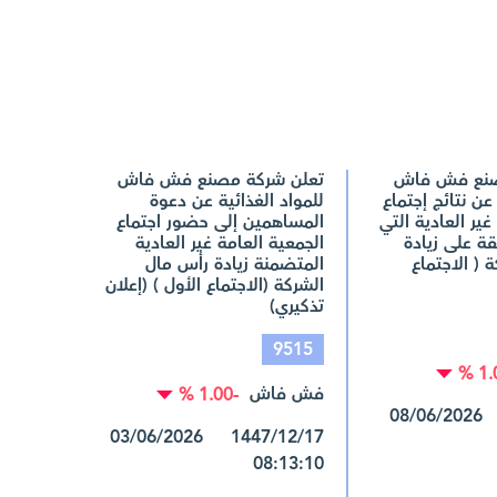
صنع فش فاش
تعلن شركة مصنع فش فاش
 عن نتائج إجتماع
للمواد الغذائية عن دعوة
غير العادية التي
المساهمين إلى حضور اجتماع
ة على زيادة
الجمعية العامة غير العادية
 ( الاجتماع
المتضمنة زيادة رأس مال
الشركة (الاجتماع الأول ) (إعلان
تذكيري)
9515
فش فاش
-1.00 %
1447/12/22 08/06/2026
1447/12/17 03/06/2026
08:13:10