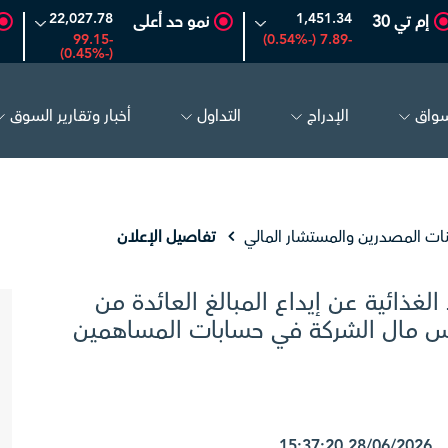
22,027.78
1,451.34
إم تي 30
نمو حد أعلى
-99.15
-7.89 (-0.54%)
(-0.45%)
سواق
الإدراج
التداول
أخبار وتقارير السوق
امكو السعودية
26.50
-0.24 (-0.90%)
بترو رابغ
16.12
-0.55 (-3.30%)
نات المصدرين والمستشار المالي
تفاصيل الإعلان
ذائية عن إيداع المبالغ العائدة من
رأس مال الشركة في حسابات المساهمين