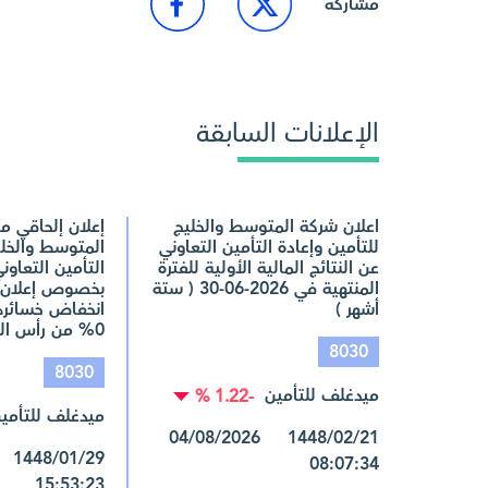
مشاركة
الإعلانات السابقة
اعلان شركة المتوسط والخليج
إعلان إلحاقي م
للتأمين وإعادة التأمين التعاوني
المتوسط والخلي
عن النتائج المالية الأولية للفترة
التأمين التعاو
المنتهية في 2026-06-30 ( ستة
بخصوص إعلان 
أشهر )
انخفاض خسائرها
0% من رأس المال
8030
8030
ميدغلف للتأمين
-1.22 %
ميدغلف للتأمي
1448/02/21 04/08/2026
08:07:34
15:53:23