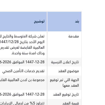
بند
توضيح
مقدمة
ﺗﻌﻠن ﺷرﻛﺔ اﻟﻣﺗوﺳط واﻟﺧﻠﯾﺞ ﻟﻠﺗ
العالمية القابضة ﻟﻐرض ﺗﻘدﯾم
وذﻟك ﻟﻣدة سنة واحدة.
تاريخ اعلان الترسية
1447-12-28 الموافق 2026-06-14
موضوع العقد
ﺗﻘدﯾم ﺧدﻣﺎت اﻟﺗﺄﻣﯾن اﻟﺻﺣﻲ
الجهة التي تم توقيع
ﻣﺟﻣوﻋﺔ ﺑن ﻻدن العالمية القا
العقد معها
تاريخ توقيع العقد
1447-12-28 الموافق 2026-06-14
قيمة العقد
ﺗﺗﺟﺎوز 5% ﻣن إﺟﻣﺎﻟﻲ اﻹﯾرادات وﻓﻘﺎً ﻵﺧر ﻗواﺋم ﻣﺎﻟﯾﺔ ﻣدﻗﻘﺔ ﻟﻌﺎم 2025م