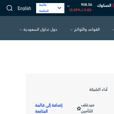
908.56
الصكوك
قائمة
English
-0.82 (-0.09%)
المتابعة
القواعد واللوائح
حول تداول السعودية
مبكو
17.27
-0.06 (-0.35%)
بي سي آي
أداء الشركة
ميدغلف
إضافة إلى قائمة
للتأمين
المتابعة