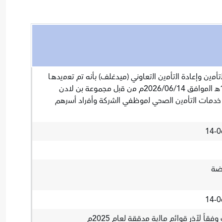
ﺄﻣﯾن وإﻋﺎدة اﻟﺗﺄﻣﯾن اﻟﺗﻌﺎوني (ميدغلف) بأنه ﺗم ﺗﻌﻣﯾدھﺎ
اﻟﯾوم الأحد بتاريخ 1447/12/28هـ اﻟﻣواﻓﻖ 2026/06/14م ﻣن ﻗﺑل مجموعة بن لادن
 ﺧدﻣﺎت اﻟﺗﺄﻣﯾن اﻟﺻﺣﻲ ﻟﻣوظﻔﻲ اﻟﺷرﻛﺔ وأﻓراد أﺳرھم
بضة