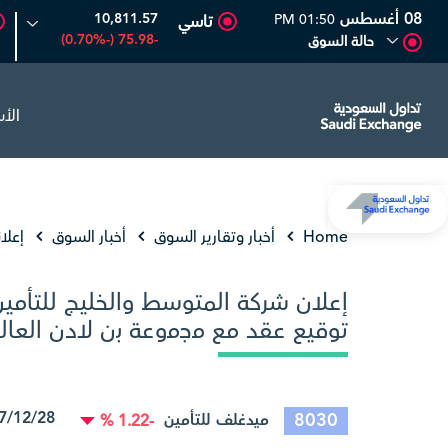
08 أغسطس
10,811.57
01:50 PM
تاسي
-75.98 (-0.70%)
حالة السوق
الأ
حفر العربية
81.70
-0.80 (-0.97%)
أديس
17.69
-0.56 (-3.07%)
Home
أخبار وتقارير السوق
أخبار السوق
إعلا
إعلان شركة المتوسط والخليج للتأمين
توقيع عقد مع ﻣﺟﻣوﻋﺔ ﺑن ﻻدن العالم
 14/06/2026 15:40:42
8030
ميدغلف للتأمين
-1.22 %