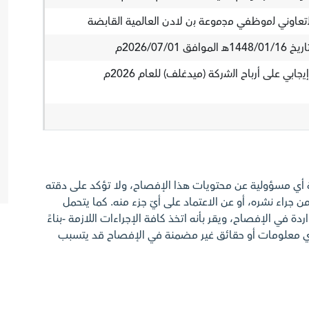
ﻟﺗﻌﺎوﻧﻲ ﻟﻣوظﻔﻲ ﻣﺟﻣوﻋﺔ ﺑن ﻻدن العالمية القابضة
2026/07/م
ﺟﺎﺑﻲ ﻋﻠﻰ أرﺑﺎح اﻟﺷرﻛﺔ (ميدغلف) ﻟﻠﻌﺎم 2026م
ة أي مسؤولية عن محتويات هذا الإفصاح، ولا تؤكد على دقته
ن جراء نشره، أو عن الاعتماد على أيّ جزء منه. كما يتحمل
ة في الإفصاح، ويقر بأنه اتخذ كافة الإجراءات اللازمة -بناءً
أي معلومات أو حقائق غير مضمنة في الإفصاح قد يتسبب