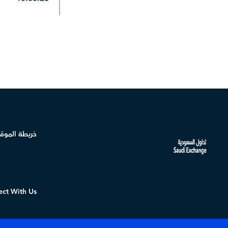
خريطة الموق
ct With Us