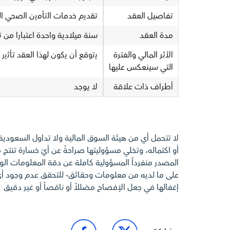
تفاصيل العقد
ﺗﻘدﯾم ﺧدﻣﺎت اﻟﺗﺄﻣﯾن اﻟﺻﺣﻲ ا
مدة العقد
سنة ميلادية واحدة اعتبارا من تاريخ 1448/01/16هـ الموافق 01
الأثر المالي والفترة
ﯾﺗوﻗﻊ أن ﯾﻛون ﻟﮭذا اﻟﻌﻘد ﺗﺄﺛﯾر إﯾ
التي سينعكس عليها
أطراف ذات علاقة
لا يوجد
لا تتحمل أي من هيئة السوق المالية ولا تداول السعودي
أو اكتماله، وتخلي مسؤوليتها صراحةً عن أيّ خسارة تنتج م
المصدر منفرداً المسؤولية كاملة عن دقة المعلومات الوارد
على ما لديه من معلومات وحقائق- للتحقق عدم وجود 
إغفالها في جعل الإفصاح مضللاً أو ناقصاً أو غير دقيق