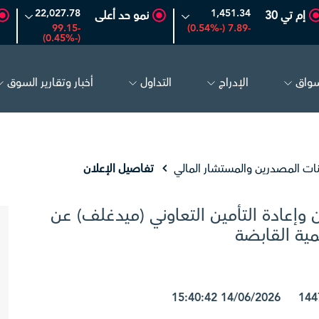
22,027.78
1,451.34
إم تي 30
نمو حد أعلى
-99.15
-7.89 (-0.54%)
(-0.45%)
سواق
الإدراج
التداول
أخبار وتقارير السوق
البحري
30.24
-0.74 (-2.39%)
تكوين
4.81
-0.07 (-1.43%)
نات المصدرين والمستشار المالي
تفاصيل الإعلان
 وإعادة التأمين التعاوني (ميدغلف) عن
ية القابضة
1447/12/28