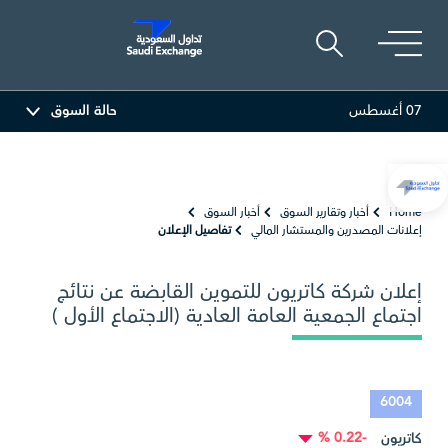
07 أغسطس
حالة السوق
لعربية
81.70
-0.80 (-0.97%)
أديس
17.69
-0.56 (-3.07%)
Home
أخبار وتقارير السوق
أخبار السوق
إعلانات المصدرين والمستشار المالي
تفاصيل الإعلان
إعلان شركة كاتريون للتموين القابضة عن نتائج
اجتماع الجمعية العامة العادية (الاجتماع الأول )
6004
-0.22 %
كاتريون