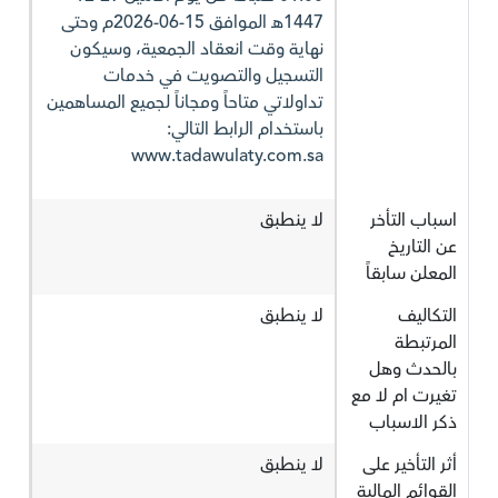
1447هـ الموافق 15-06-2026م وحتى
نهاية وقت انعقاد الجمعية، وسيكون
التسجيل والتصويت في خدمات
تداولاتي متاحاً ومجاناً لجميع المساهمين
باستخدام الرابط التالي:
www.tadawulaty.com.sa
اسباب التأخر
لا ينطبق
عن التاريخ
المعلن سابقاً
التكاليف
لا ينطبق
المرتبطة
بالحدث وهل
تغيرت ام لا مع
ذكر الاسباب
أثر التأخير على
لا ينطبق
القوائم المالية