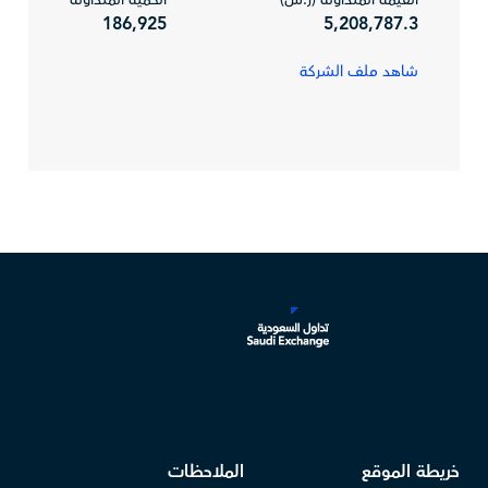
القيمة المتداولة (ر.س)
الكمية المتداولة
186,925
5,208,787.3
شاهد ملف الشركة
خريطة الموقع
الملاحظات