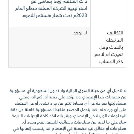
ذات العلاقة، وبما يتماشى مع
استراتيجية الشركة المعلنة مطلع العام
2023م تحت شعار «نستثمر للنمو».
التكاليف
لا يوجد
المرتبطة
بالحدث وهل
تغيرت ام لا مع
ذكر الاسباب
لا تتحمل أي من هيئة السوق المالية ولا تداول السعودية أي مسؤولية
عن محتويات هذا الإفصاح، ولا تؤكد على دقته أو اكتماله، وتخلي
مسؤوليتها صراحةً عن أيّ خسارة تنتج من جراء نشره، أو عن الاعتماد
على أيّ جزء منه. كما يتحمل المصدر منفرداً المسؤولية كاملة عن دقة
المعلومات الواردة في الإفصاح، ويقر بأنه اتخذ كافة الإجراءات اللازمة
-بناءً على ما لديه من معلومات وحقائق- للتحقق عدم وجود أي
معلومات أو حقائق غير مضمنة في الإفصاح قد يتسبب إغفالها في