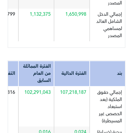
المصدر
إجمالي الدخل
1,650,998
1,132,375
45.799
الشامل العائد
لمساهمي
المصدر
الفترة المماثلة
بند
الفترة الحالية
من العام
التغير%
السابق
إجمالي حقوق
107,218,187
102,291,043
4.816
الملكية (بعد
استبعاد
الحصص غير
المسيطرة)
ربحية (خسارة)
0.024
0.016