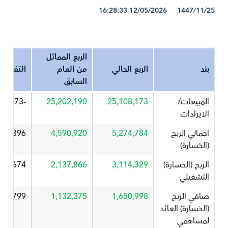
1447/11/25 12/05/2026 16:28:33
الربع المماثل
بند
الربع الحالي
من العام
التغير%
السابق
المبيعات/
25,108,173
25,202,190
-0.373
الايرادات
اجمالي الربح
5,274,784
4,590,920
14.896
(الخسارة)
الربح (الخسارة)
3,114,329
2,137,866
45.674
التشغيلي
صافي الربح
1,650,998
1,132,375
45.799
(الخسارة) العائد
لمساهمي