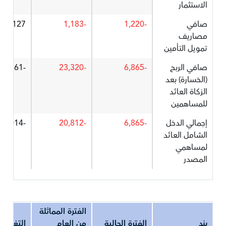
الاستثمار
صافي
-1,220
-1,183
3.127
مصاريف
تمويل التأمين
صافي الربح
-6,865
-23,320
-70.561
(الخسارة) بعد
الزكاة العائد
للمساهمين
إجمالي الدخل
-6,865
-20,812
-67.014
الشامل العائد
لمساهمي
المصدر
الفترة المماثلة
بند
الفترة الحالية
من العام
التغير%