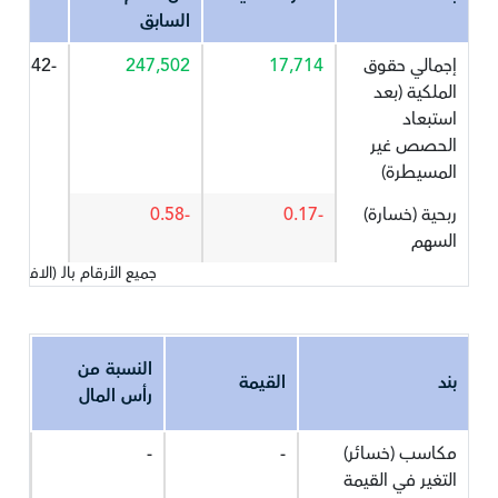
السابق
إجمالي حقوق
17,714
247,502
-92.842
الملكية (بعد
استبعاد
الحصص غير
المسيطرة)
ربحية (خسارة)
-0.17
-0.58
السهم
جميع الأرقام بالـ (الاف) 
النسبة من
بند
القيمة
رأس المال
مكاسب (خسائر)
-
-
التغير في القيمة