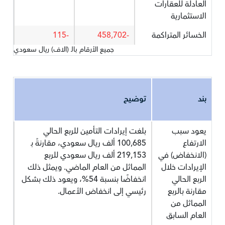
العادلة للعقارات
الاستثمارية
الخسائر المتراكمة
-458,702
-115
جميع الأرقام بالـ (الاف) ريال سعودي
بند
توضيح
يعود سبب
بلغت إيرادات التأمين للربع الحالي
الارتفاع
100,685 ألف ريال سعودي، مقارنةً بـ
(الانخفاض) في
219,153 ألف ريال سعودي للربع
الإيرادات خلال
المماثل من العام الماضي. ويمثل ذلك
الربع الحالي
انخفاضًا بنسبة 54%، ويعود ذلك بشكل
مقارنة بالربع
رئيسي إلى انخفاض الأعمال.
المماثل من
العام السابق