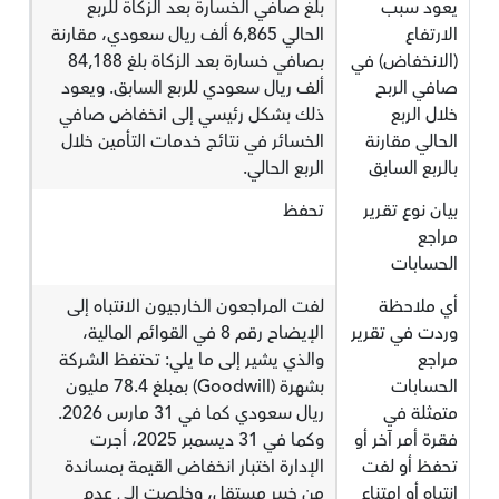
يعود سبب
بلغ صافي الخسارة بعد الزكاة للربع
الارتفاع
الحالي 6,865 ألف ريال سعودي، مقارنة
(الانخفاض) في
بصافي خسارة بعد الزكاة بلغ 84,188
صافي الربح
ألف ريال سعودي للربع السابق. ويعود
خلال الربع
ذلك بشكل رئيسي إلى انخفاض صافي
الحالي مقارنة
الخسائر في نتائج خدمات التأمين خلال
بالربع السابق
الربع الحالي.
بيان نوع تقرير
تحفظ
مراجع
الحسابات
أي ملاحظة
لفت المراجعون الخارجيون الانتباه إلى
وردت في تقرير
الإيضاح رقم 8 في القوائم المالية،
مراجع
والذي يشير إلى ما يلي: تحتفظ الشركة
الحسابات
بشهرة (Goodwill) بمبلغ 78.4 مليون
متمثلة في
ريال سعودي كما في 31 مارس 2026.
فقرة أمر آخر أو
وكما في 31 ديسمبر 2025، أجرت
تحفظ أو لفت
الإدارة اختبار انخفاض القيمة بمساندة
انتباه أو امتناع
من خبير مستقل، وخلصت إلى عدم