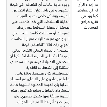
عن إبداء الرأي
وجود حاجة لإثبات أي انخفاض في قيمة
أو رأي معارض
الشهرة. و في رأينا، فإن اختبار انخفاض
كما ورد في
القيمة، وبشكل خاص تحديد القيمة
تقرير مراجع
القابلة للاسترداد، التي قد اعتمدت على
الحسابات
طريقة الرسملة السوقية دون إجراء
تسويات أو تعديلات كافية، الأمر الذي
لا يتوافق مع متطلبات معيار المحاسبة
الدولي رقم (36) "انخفاض قيمة
الأصول" والمعيار الدولي للتقرير المالي
رقم (13) "قياس القيمة العادلة". كما أن
الأخذ في الاعتبار للقيمة قيد الاستخدام،
استنادًا إلى التدفقات النقدية
المستقبلية، كان محدودًا. وبناءً عليه،
فإننا غير قادرين على الاتفاق مع استنتاج
الإدارة بأن القيمة الدفترية للشهرة قابلة
للاسترداد بالكامل، وعليه قد تكون هذه
القيمة مبالغًا فيها بشكل جوهري. ولم
يتم تحديد أثر هذا الأمر على القوائم