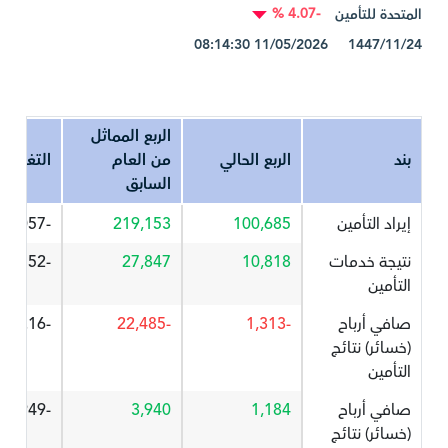
-4.07 %
المتحدة للتأمين
1447/11/24 11/05/2026 08:14:30
الربع المماثل
بند
الربع الحالي
من العام
التغير%
السابق
إيراد التأمين
100,685
219,153
-54.057
نتيجة خدمات
10,818
27,847
-61.152
التأمين
صافي أرباح
-1,313
-22,485
-94.16
(خسائر) نتائج
التأمين
صافي أرباح
1,184
3,940
-69.949
(خسائر) نتائج