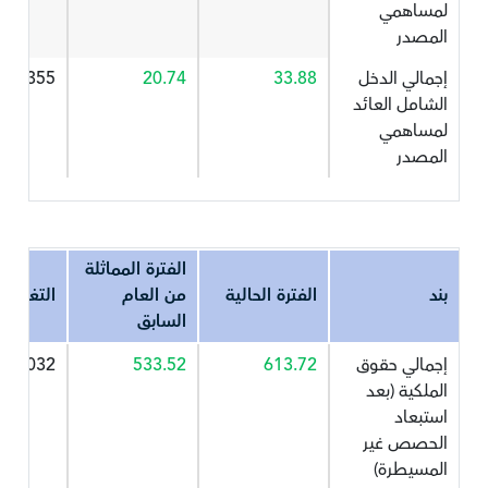
لمساهمي
المصدر
إجمالي الدخل
33.88
20.74
63.355
الشامل العائد
لمساهمي
المصدر
الفترة المماثلة
بند
الفترة الحالية
من العام
التغير%
السابق
إجمالي حقوق
613.72
533.52
15.032
الملكية (بعد
استبعاد
الحصص غير
المسيطرة)