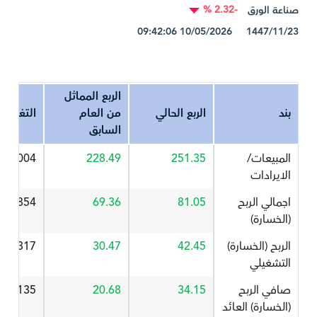
-2.32 %
صناعة الورق
1447/11/23 10/05/2026 09:42:06
الربع المماثل
بند
الربع الحالي
من العام
التغير%
السابق
المبيعات/
251.35
228.49
10.004
الايرادات
اجمالي الربح
81.05
69.36
16.854
(الخسارة)
الربح (الخسارة)
42.45
30.47
39.317
التشغيلي
صافي الربح
34.15
20.68
65.135
(الخسارة) العائد