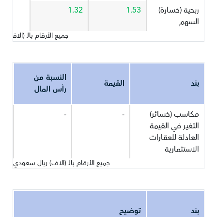
ربحية (خسارة)
1.53
1.32
السهم
جميع الأرقام بالـ (الاف) 
النسبة من
بند
القيمة
رأس المال
مكاسب (خسائر)
-
-
التغير في القيمة
العادلة للعقارات
الاستثمارية
جميع الأرقام بالـ (الاف) ريال سعودي
بند
توضيح