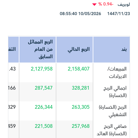
-0.94 %
لوبريف
1447/11/23 10/05/2026 08:55:40
الربع المماثل
بند
الربع الحالي
من العام
التغير%
السابق
المبيعات/
2,158,407
2,127,958
1.43
الايرادات
اجمالي الربح
328,281
287,547
14.166
(الخسارة)
الربح (الخسارة)
263,305
226,344
16.329
التشغيلي
صافي الربح
257,968
221,508
16.459
(الخسارة) العائد