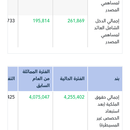
لمساهمي
المصدر
إجمالي الدخل
261,869
195,814
33.733
الشامل العائد
لمساهمي
المصدر
الفترة المماثلة
بند
الفترة الحالية
من العام
التغير%
السابق
إجمالي حقوق
4,255,402
4,075,047
4.425
الملكية (بعد
استبعاد
الحصص غير
المسيطرة)