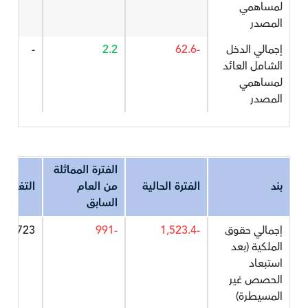
لمساهمي
المصدر
إجمالي الدخل
-62.6
2.2
-
الشامل العائد
لمساهمي
المصدر
الفترة المماثلة
بند
الفترة الحالية
من العام
التغير%
السابق
إجمالي حقوق
-1,523.4
-991
53.723
الملكية (بعد
استبعاد
الحصص غير
المسيطرة)