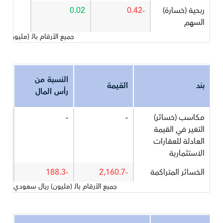
ربحية (خسارة)
-0.42
0.02
السهم
جميع الأرقام بالـ (مليون) 
النسبة من
بند
القيمة
رأس المال
مكاسب (خسائر)
-
-
التغير في القيمة
العادلة للعقارات
الاستثمارية
الخسائر المتراكمة
-2,160.7
-188.3
جميع الأرقام بالـ (مليون) ريال سعودي