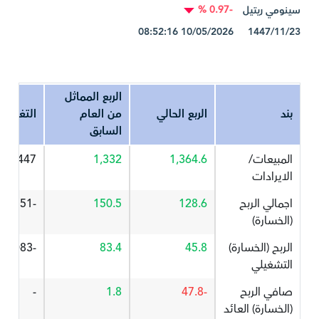
-0.97 %
سينومي ريتيل
1447/11/23 10/05/2026 08:52:16
الربع المماثل
بند
الربع الحالي
من العام
التغير%
السابق
المبيعات/
1,364.6
1,332
2.447
الايرادات
اجمالي الربح
128.6
150.5
-14.551
(الخسارة)
الربح (الخسارة)
45.8
83.4
-45.083
التشغيلي
صافي الربح
-47.8
1.8
-
(الخسارة) العائد