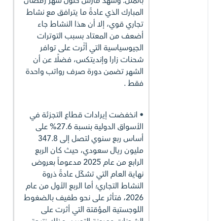
بالمثل. وشهد مارس حلول شهر رمضان
المبارك الذي عادةً ما يترافق مع نشاط
تجاري قوي، إلا أن هذا النشاط جاء
أضعف من المعتاد بسبب التوترات
الجيوسياسية التي أثّرت على توافر
شحنات زارا وإنديتكس، فضلًا عن أن
الشهر تضمن دورة صرف رواتب واحدة
فقط .
• انخفضت إيرادات قطاع التجزئة في
الأسواق الدولية بنسبة 27.6% على
أساس ربع سنوي لتصل إلى 347.8
مليون ريال سعودي، حيث كان الربع
الرابع من عام 2025 مدعوماً بعروض
نهاية العام التي تشكّل عادةً ذروة
النشاط التجاري؛ أما الربع الأول من عام
2026، فتأثر على نحو طفيف بالضغوط
اللوجستية المؤقتة التي أثرت على