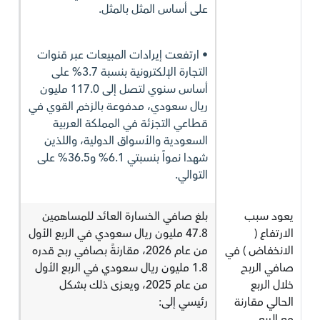
على أساس المثل بالمثل.
• ارتفعت إيرادات المبيعات عبر قنوات
التجارة الإلكترونية بنسبة 3.7% على
أساس سنوي لتصل إلى 117.0 مليون
ريال سعودي، مدفوعة بالزخم القوي في
قطاعي التجزئة في المملكة العربية
السعودية والأسواق الدولية، واللذين
شهدا نمواً بنسبتي 6.1% و36.5% على
التوالي.
يعود سبب
بلغ صافي الخسارة العائد للمساهمين
الارتفاع (
47.8 مليون ريال سعودي في الربع الأول
الانخفاض ) في
من عام 2026، مقارنةً بصافي ربح قدره
صافي الربح
1.8 مليون ريال سعودي في الربع الأول
خلال الربع
من عام 2025، ويعزى ذلك بشكل
الحالي مقارنة
رئيسي إلى:
مع الربع