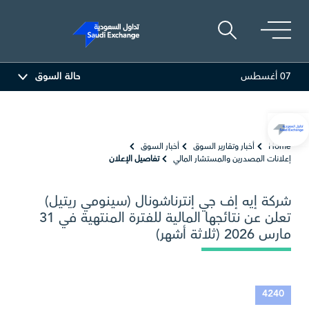
07 أغسطس
حالة السوق
في
47.66
-0.70 (-1.45%)
أرامكو السعودية
26.50
-0.24 (-0.90%)
Home
أخبار وتقارير السوق
أخبار السوق
إعلانات المصدرين والمستشار المالي
تفاصيل الإعلان
شركة إيه إف جي إنترناشونال (سينومي ريتيل)
تعلن عن نتائجها المالية للفترة المنتهية في 31
12.45
مارس 2026 (ثلاثة أشهر)
4240