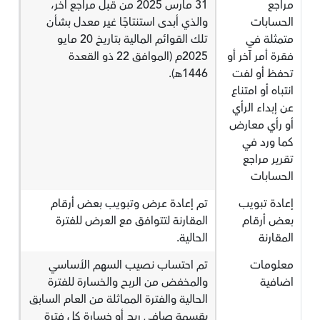
مراجع
31 مارس 2025 من قبل مراجع آخر،
الحسابات
والذي أبدى استنتاجًا غير معدل بشأن
متمثلة في
تلك القوائم المالية بتاريخ 20 مايو
فقرة أمر آخر أو
2025م (الموافق 22 ذو القعدة
تحفظ أو لفت
1446هـ).
انتباه أو امتناع
عن إبداء الرأي
أو رأي معارض
كما ورد في
تقرير مراجع
الحسابات
إعادة تبويب
تم إعادة عرض وتبويب بعض أرقام
بعض أرقام
المقارنة لتتوافق مع العرض للفترة
المقارنة
الحالية.
معلومات
تم احتساب نصيب السهم الأساسي
اضافية
والمخفض من الربح والخسارة للفترة
الحالية والفترة المماثلة من العام السابق
بقسمة صافي ربح أو خسارة كل فترة