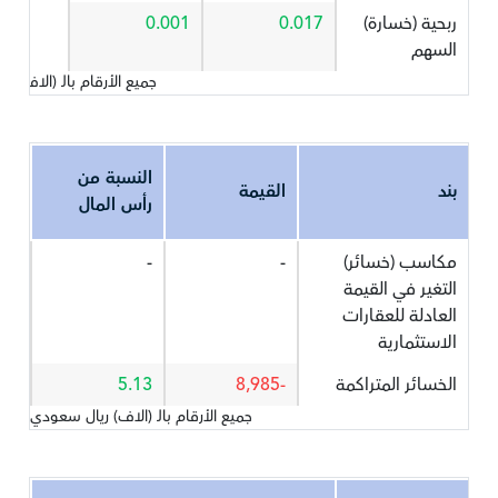
ربحية (خسارة)
0.017
0.001
السهم
جميع الأرقام بالـ (الاف) 
النسبة من
بند
القيمة
رأس المال
مكاسب (خسائر)
-
-
التغير في القيمة
العادلة للعقارات
الاستثمارية
الخسائر المتراكمة
-8,985
5.13
جميع الأرقام بالـ (الاف) ريال سعودي