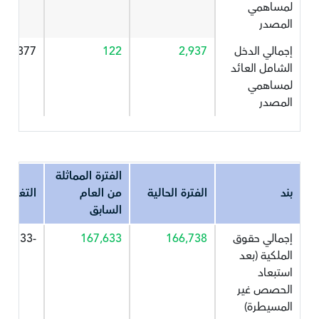
لمساهمي
المصدر
إجمالي الدخل
2,937
122
307.377
الشامل العائد
لمساهمي
المصدر
الفترة المماثلة
بند
الفترة الحالية
من العام
التغير%
السابق
إجمالي حقوق
166,738
167,633
-0.533
الملكية (بعد
استبعاد
الحصص غير
المسيطرة)