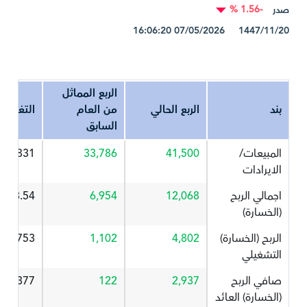
-1.56 %
صدر
1447/11/20 07/05/2026 16:06:20
الربع المماثل
بند
الربع الحالي
من العام
التغير%
السابق
المبيعات/
41,500
33,786
22.831
الايرادات
اجمالي الربح
12,068
6,954
73.54
(الخسارة)
الربح (الخسارة)
4,802
1,102
335.753
التشغيلي
صافي الربح
2,937
122
307.377
(الخسارة) العائد