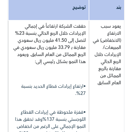
بند
توضيح
يعود سبب
حققت الشركة ارتفاعاً في إجمالي
الارتفاع
الإيرادات خلال الربع الحالي بنسبة 23%
(الانخفاض) في
لتصل إلى 41.50 مليون ريال سعودي
المبيعات/
مقارنة بـ 33.79 مليون ريال سعودي في
الإيرادات خلال
الربع المماثل من العام السابق. ويعود
الربع الحالي
هذا النمو بشكل رئيسي إلى:
مقارنة بالربع
المماثل من
العام السابق
•ارتفاع إيرادات قطاع الحديد بنسبة
27%.
•قفزة ملحوظة في إيرادات القطاع
اللوجستي بنسبة 137%وقد تحقق هذا
النمو الإجمالي على الرغم من انخفاض