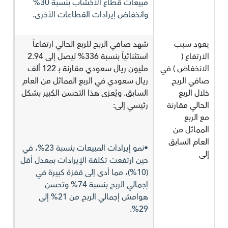
مبيعات قطاع الأخشاب بنسبة 30%
وانخفاض إيرادات القطاعات الأخرى.
يعود سبب
شهد صافي الربح للربع الحالي ارتفاعاً
الارتفاع (
استثنائياً بنسبة 336% ليصل إلى 2.94
الانخفاض ) في
مليون ريال سعودي مقارنة بـ 122 ألف
صافي الربح
ريال سعودي في الربع المماثل من العام
خلال الربع
السابق. ويُعزى هذا التحسن الكبير بشكل
الحالي مقارنة
رئيسي إلى:
مع الربع
المماثل من
العام السابق
•نمو إيرادات المبيعات بنسبة 23%، في
إلى
حين ارتفعت تكلفة الإيرادات بمعدل أقل
(10%)، مما أدى إلى قفزة كبيرة في
إجمالي الربح بنسبة 74% وتحسن
هوامش إجمالي الربح من 21% إلى
29%.