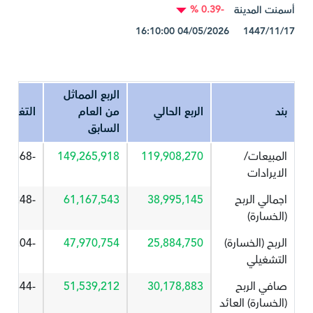
-0.39 %
أسمنت المدينة
1447/11/17 04/05/2026 16:10:00
الربع المماثل
بند
الربع الحالي
من العام
التغير%
السابق
المبيعات/
119,908,270
149,265,918
-19.668
الايرادات
اجمالي الربح
38,995,145
61,167,543
-36.248
(الخسارة)
الربح (الخسارة)
25,884,750
47,970,754
-46.04
التشغيلي
صافي الربح
30,178,883
51,539,212
-41.444
(الخسارة) العائد