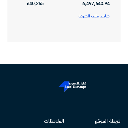
640,265
6,497,640.94
شاهد ملف الشركة
خريطة الموقع
الملاحظات