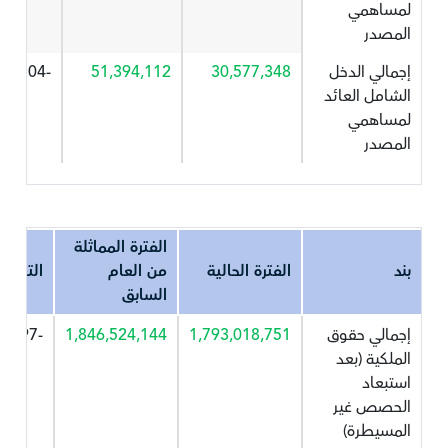
لمساهمي
المصدر
إجمالي الدخل
30,577,348
51,394,112
-40.504
الشامل العائد
لمساهمي
المصدر
الفترة المماثلة
بند
الفترة الحالية
من العام
التغير%
السابق
إجمالي حقوق
1,793,018,751
1,846,524,144
-2.897
الملكية (بعد
استبعاد
الحصص غير
المسيطرة)