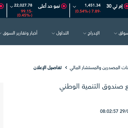
22,027.78
1,451.34
إم تي 30
نمو حد أعلى
-99.15
-7.89 (-0.54%)
(-0.45%)
سواق
الإدراج
التداول
أخبار وتقارير السوق
26.50
-0.24 (-0.90%)
بترو رابغ
16.12
-0.55 (-3.30%)
نات المصدرين والمستشار المالي
تفاصيل الإعلان
 صندوق التنمية الوطني