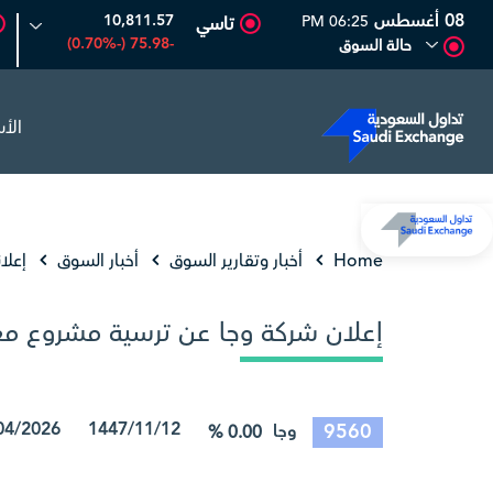
08 أغسطس
10,811.57
06:25 PM
تاسي
-75.98 (-0.70%)
حالة السوق
الأ
المصافي
47.66
-0.70 (-1.45%)
أرامكو السعودية
Home
أخبار وتقارير السوق
أخبار السوق
إعلا
إعلان شركة وجا عن ترسية مشروع مع
1447/11/12 29/04/2026 08:02:57
9560
وجا
0.00 %