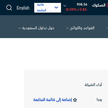
908.56
الصكوك
قائمة
English
-0.82 (-0.09%)
المتابعة
القواعد واللوائح
حول تداول السعودية
الحفر العربية
81.70
-0.80 (-0.97%)
أديس
17.69
-0.56 (-3.07%)
أداء الشركة
وجا
إضافة إلى قائمة المتابعة