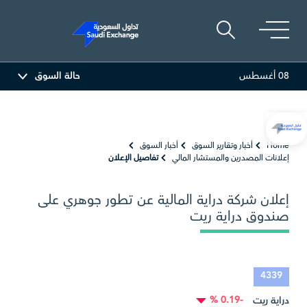
08 أغسطس
حالة السوق
المصافي
47.66
-0.70 (-1.45%)
أرامكو السعودية
26.50
(-0.90%)
Home
أخبار وتقارير السوق
أخبار السوق
إعلانات المصدرين والمستشار المالي
تفاصيل الإعلان
إعلان شركة دراية المالية عن تطور جوهري على
صندوق دراية ريت
4339
-0.19 %
دراية ريت