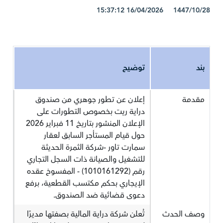
1447/10/28 16/04/2026 15:37:12
بند
توضيح
مقدمة
إعلان عن تطور جوهري من صندوق
دراية ريت بخصوص التطورات على
الإعلان المنشور بتاريخ 11 فبراير 2026
حول قيام المستأجر السابق لعقار
سمارت تاور -شركة الثمرة الحديثة
للتشغيل والصيانة ذات السجل التجاري
رقم (1010161292) - المفسوخ عقده
الإيجاري بحكم مكتسب القطعية، برفع
دعوى قضائية ضد الصندوق.
وصف الحدث
تُعلن شركة دراية المالية بصفتها مديرًا