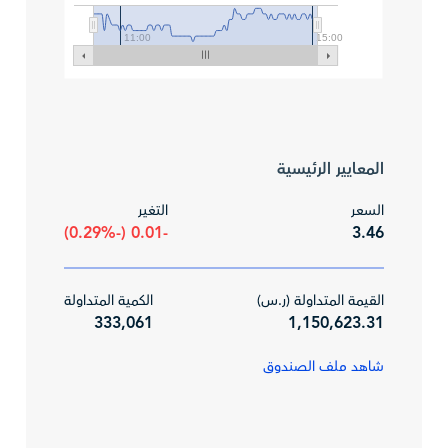
11:00
15:00
المعايير الرئيسية
السعر
التغير
-0.01 (-0.29%)
3.46
القيمة المتداولة (ر.س)
الكمية المتداولة
333,061
1,150,623.31
شاهد ملف الصندوق