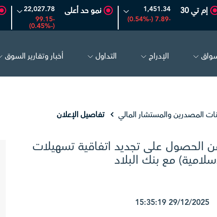
22,027.78
1,451.34
إم تي 30
نمو حد أعلى
-99.15
-7.89 (-0.54%)
(-0.45%)
سواق
الإدراج
التداول
أخبار وتقارير السوق
26.50
-0.24 (-0.90%)
بترو رابغ
16.12
-0.55 (-3.30%)
ا
نات المصدرين والمستشار المالي
تفاصيل الإعلان
 الحصول على تجديد اتفاقية تسهيلات
سلامية) مع بنك البلاد