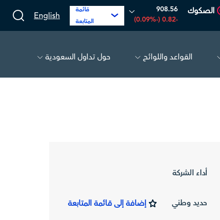
908.56
الصكوك
قائمة
English
-0.82 (-0.09%)
المتابعة
القواعد واللوائح
حول تداول السعودية
لحفر العربية
81.70
-0.80 (-0.97%)
أديس
17.69
-0.56 (-3.07%)
أداء الشركة
حديد وطني
إضافة إلى قائمة المتابعة