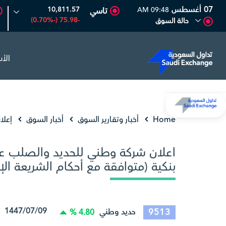
07 أغسطس
10,811.57
09:48 AM
تاسي
-75.98 (-0.70%)
حالة السوق
الأ
المصافي
47.66
-0.70 (-1.45%)
أرامكو السعودية
Home
أخبار وتقارير السوق
أخبار السوق
إعلا
اعلان شركة وطني للحديد والصلب عن
بنكية (متوافقة مع أحكام الشريعة الإ
1447/07/09 29/12/2025 15:35:19
9513
حديد وطني
4.80 %