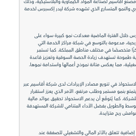
نع أقاسيم لصناعة المواد الكيماوية والبلاستيكية، وذلك
لقوي والنمو المتسارع الذي تشهده شركة ليدر إكسبرس لخدمة
 خلال الفترة الماضية معدلات نمو كبيرة سواء على
حية، مدعومة بالتوسع في شبكة مراكز الخدمة التي
 سبعة وستون (67) مركزًا متخصصًا في مختلف مناطق المملكة. كما تستمر
 طموحة تستهدف زيادة الحصة السوقية وتعزيز قاعدة
يلية، مما يعكس متانة نموذج أعمالها واستدامة نموها.
استحواذ في تنويع مصادر الإيرادات لدى شركة أقاسيم عبر
تع بنمو مستمر وطلب مرتفع، الأمر الذي يعزز استقرار
لشركة. كما يُتوقّع أن يدعم الاستحواذ تحقيق عوائد مالية
توسط والطويل بفضل الأداء المتنامي للشركة المستهدفة
وامش ربح متزايدة.
افية تتعلق بالأثر المالي والتشغيلي للصفقة عند