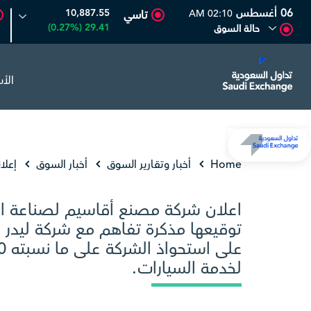
06 أغسطس
10,887.55
02:10 AM
تاسي
29.41 (0.27%)
حالة السوق
الأ
لحفر العربية
82.50
0.00 (0.00%)
أديس
18.25
-0.03 (-0.16%)
Home
أخبار وتقارير السوق
أخبار السوق
إعلا
اعلان شركة مصنع أقاسيم لصناعة الم
توقيعها مذكرة تفاهم مع شركة ليدر 
لخدمة السيارات.