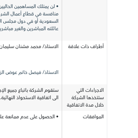
• لن یمتلك المساھمين الحاليي
منافسة في قطاع أعمال الشركة
السعودیة أو في دول مجلس التع
عائلته المباشرین والغیر مباشرین أي أعمال م
أطراف ذات علاقة
الاستاذ/ محمد مشنان سليمان 
الاستاذ/ فيصل خاتم عوض الزهر
الاجراءات التي
ستقوم الشركة باتباع جميع الإ
ستتخذها الشركة
الى اتفاقية الاستحواذ النهائية.
خلال مدة الاتفاقية
الموافقات
• الحصول على عدم ممانعة على