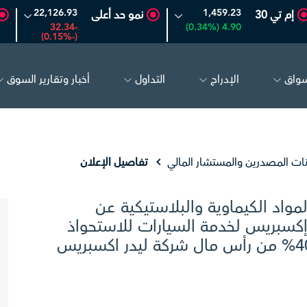
22,126.93
1,459.23
إم تي 30
نمو حد أعلى
-32.34
4.90 (0.34%)
(-0.15%)
سواق
الإدراج
التداول
أخبار وتقارير السوق
البحري
30.98
-0.22 (-0.71%)
تكوين
4.88
0.02 (0.41%)
نات المصدرين والمستشار المالي
تفاصيل الإعلان
واد الكيماوية والبلاستيكية عن
إكسبريس لخدمة السيارات للاستحواذ
على استحواذ الشركة على ما نسبته 40% من رأس مال شركة ليدر اكسبريس