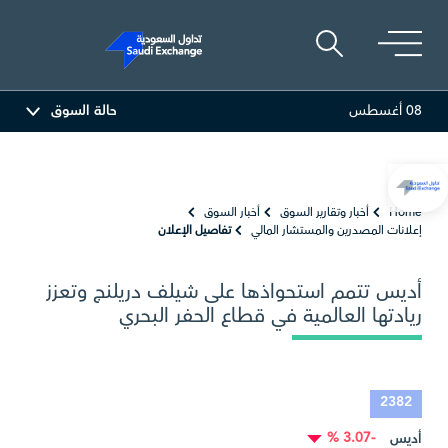
08 أغسطس
حالة السوق
المصافي
47.66
-0.70 (-1.45%)
أرامكو السعودي
Home
أخبار وتقارير السوق
أخبار السوق
إعلانات المصدرين والمستشار المالي
تفاصيل الإعلان
أديس تتمم استحواذها على شيلف دريلنج وتعزز
ريادتها العالمية في قطاع الحفر البحري
2382
-3.07 %
أديس