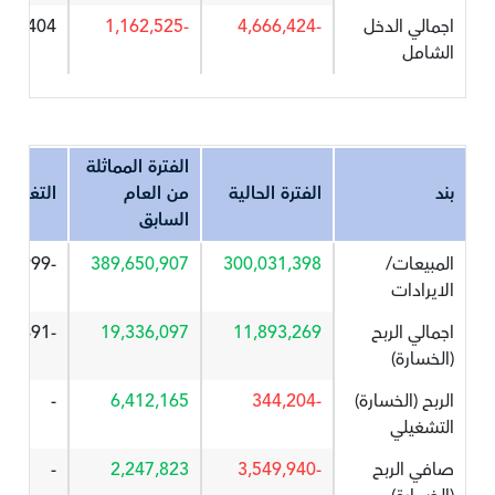
اجمالي الدخل
-4,666,424
-1,162,525
301.404
الشامل
الفترة المماثلة
بند
الفترة الحالية
من العام
التغير%
السابق
المبيعات/
300,031,398
389,650,907
-22.999
الايرادات
اجمالي الربح
11,893,269
19,336,097
-38.491
(الخسارة)
الربح (الخسارة)
-344,204
6,412,165
-
التشغيلي
صافي الربح
-3,549,940
2,247,823
-