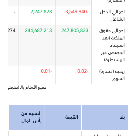
(الخسارة)
اجمالي الدخل
-3,549,940
2,247,823
-
الشامل
إجمالي حقوق
247,805,833
244,687,213
1.274
الملكية (بعد
استبعاد
الحصص غير
المسيطرة)
ربحية (خسارة)
-0.02
-0.01
السهم
جميع الأرقام بالـ (حقيقي) 
النسبة من
بند
القيمة
رأس المال