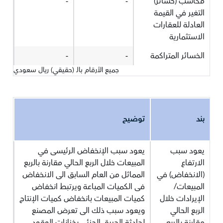
مكاسب (خسائر)
-
-
التغير في القيمة
العادلة للعقارات
الاستثمارية
الخسائر المتراكمة
-
-
جميع الأرقام بالـ (حقيقي) ريال سعودي
بند
توضيح
يعود سبب
يعود سبب الإنخفاض الرئيسى في
الارتفاع
المبيعات خلال الربع الحالي مقارنة بالربع
(الانخفاض) في
المماثل من العام السابق الى الانخفاض
المبيعات/
فى الكميات المباعة ويرتبط انخفاض
الإيرادات خلال
كميات المبيعات بانخفاض كميات الإنتاج
الربع الحالي
ويعود سبب ذلك الى تعرض المصنع
مقارنة بالربع
لحادثة الحريق الجزئي بخزانات الوقود