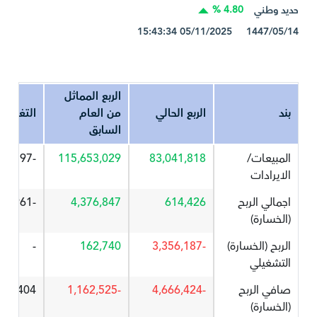
4.80 %
حديد وطني
1447/05/14 05/11/2025 15:43:34
الربع المماثل
بند
الربع الحالي
من العام
التغير%
السابق
المبيعات/
83,041,818
115,653,029
-28.197
الايرادات
اجمالي الربح
614,426
4,376,847
-85.961
(الخسارة)
الربح (الخسارة)
-3,356,187
162,740
-
التشغيلي
صافي الربح
-4,666,424
-1,162,525
301.404
(الخسارة)