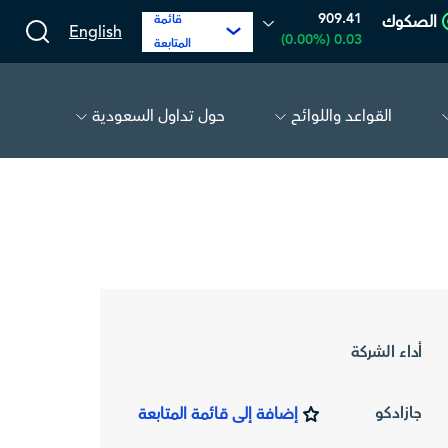
909.41
الصكوك
قائمة
English
0.03 (0.00%)
المتابعة
القواعد واللوائح
حول تداول السعودية
الحفر العربية
81.45
-1.05 (-1.27%)
أديس
أداء الشركة
جازادكو
إضافة إلى قائمة المتابعة