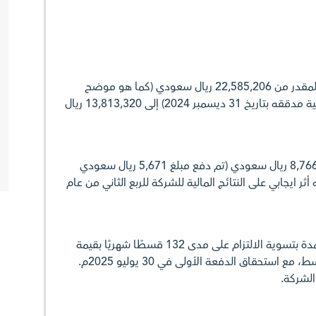
1. تم تخفيض إجمالي الالتزام المقدر من 22,585,206 ريال سعودي (كما هو موضح
بمخصص الزكاة بأخر قوائم مالية مدققه بتاريخ 31 ديسمبر 2024) إلى 13,813,320 ريال
2. نتج عن ذلك وفر قدره 8,766,216 ريال سعودي (تم دفع مبلغ 5,671 ريال سعودي
 ايجابي على النتائج المالية للشركة للربع الثاني من عام
3. تسمح خطة التقسيط المعتمدة بتسوية الالتزام على مدى 132 قسطًا شهريًا بقيمة
104,646 ريال سعودي لكل قسط، مع استحقاق الدفعة الأولى في 30 يوليو 2025م.
الشركة.