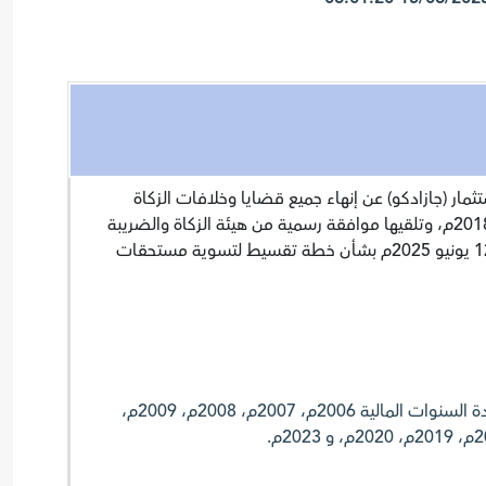
ثمار (جازادكو) عن إنهاء جميع قضايا وخلافات الزكاة
لسنوات سابقة باستثناء سنة 2018م، وتلقيها موافقة رسمية من هيئة الزكاة والضريبة
والجمارك يوم الخميس بتاريخ 12 يونيو 2025م بشأن خطة تقسيط لتسوية مستحقات
وتغطي خطة التقسيط المعتمدة السنوات المالية 2006م، 2007م، 2008م، 2009م،