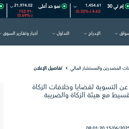
21,974.02
1,454.61
إم تي 30
نمو حد أعلى
-152.91
-4.62 (-0.32%)
(-0.69%)
سواق
الإدراج
التداول
أخبار وتقارير السوق
مكو السعودية
26.58
-0.16 (-0.60%)
بترو رابغ
16.14
-0.53 (-3.18%)
نات المصدرين والمستشار المالي
تفاصيل الإعلان
 عن التسوية لقضايا وخلافات الزكاة
سيط مع هيئة الزكاة والضريبة