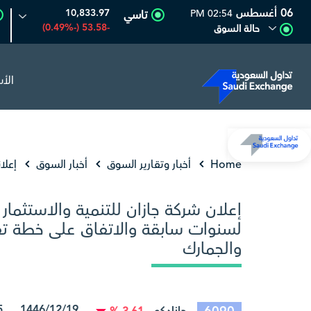
06 أغسطس
10,833.97
02:54 PM
تاسي
-53.58 (-0.49%)
حالة السوق
الأ
6.6
0.00 (0.00%)
المصافي
47.90
-0.46 (-0.95%)
أرا
Home
أخبار وتقارير السوق
أخبار السوق
إعلا
إعلان شركة جازان للتنمية والاستثمار
لسنوات سابقة والاتفاق على خطة تق
والجمارك
1446/12/19 15/06/2025 08:01:20