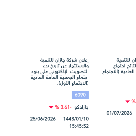
ن للتنمية
إعلان شركة جازان للتنمية
تائج اجتماع
والاستثمار عن تاريخ بدء
العادية (الاجتماع
التصويت الإلكتروني على بنود
اجتماع الجمعية العامة العادية
(الاجتماع الأول).
6090
جازادكو
-3.61 %
1448/01/16 01/07/2026
1448/01/10 25/06/2026
15:45:52