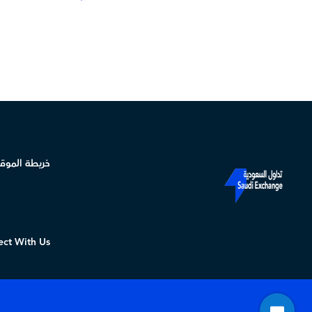
خريطة الموق
ct With Us