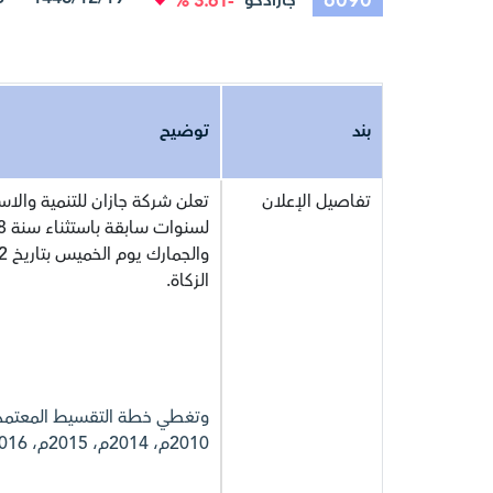
6090
جازادكو
-3.61 %
بند
توضيح
تفاصيل الإعلان
تعلن شركة جازان للتنمية والاست
الزكاة.
2010م، 2014م، 2015م، 2016م، 2019م، 2020م، و 2023م.