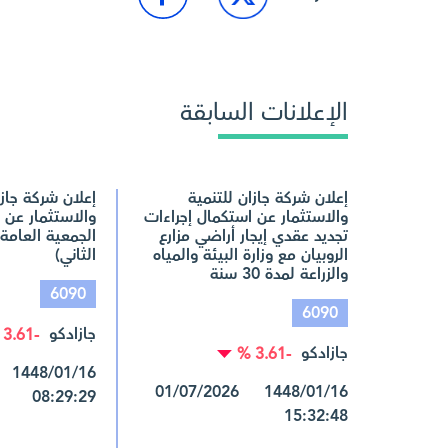
الإعلانات السابقة
إعلان شركة جازان للتنمية
إعلان شركة جازا
والاستثمار عن استكمال إجراءات
والاستثمار عن ن
تجديد عقدي إيجار أراضي مزارع
الجمعية العامة 
الروبيان مع وزارة البيئة والمياه
الثاني)
والزراعة لمدة 30 سنة
6090
6090
جازادكو
-3.61 %
جازادكو
-3.61 %
1448/01/16 01/07/2026
08:29:29
15:32:48