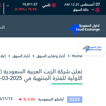
07 أغسطس
10,811.57
12:25 AM
تاسي
-75.98 (-0.70%)
حالة السوق
الأ
6.6
0.00 (0.00%)
المصافي
47.66
-0.70 (-1.45%)
أرا
Home
أخبار وتقارير السوق
أخبار السوق
إعلا
تعلن شركة الزیت العربیة السعودیة (أر
الأولية للفترة المنتهية في 2025-03-31 (ثلاثة أشهر)
11/05/2025 08:50:11
2222
أرامكو السعودية
-0.90 %