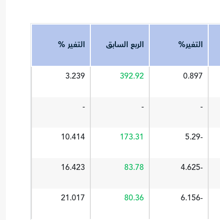
التغير%
الربع السابق
التغير %
3.239
392.92
0.897
-
-
-
10.414
173.31
-5.29
16.423
83.78
-4.625
21.017
80.36
-6.156