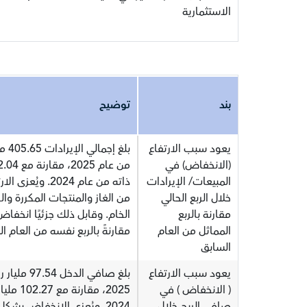
الاستثمارية
بند
توضيح
يعود سبب الارتفاع
(الانخفاض) في
المبيعات/ الإيرادات
ذاته من عام 24
خلال الربع الحالي
من الغاز والمنتجات المكررة وال
مقارنة بالربع
الخام. وقابل ذلك جزئيًا انخفاض
المماثل من العام
مقارنةً بالربع نفسه من العام ا
السابق
يعود سبب الارتفاع
( الانخفاض ) في
صافي الربح خلال
2024. ويُعزى الانخفاض بش