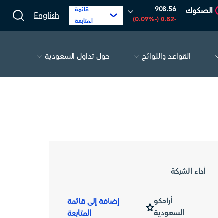
908.56
الصكوك
قائمة
English
-0.82 (-0.09%)
المتابعة
القواعد واللوائح
حول تداول السعودية
الحفر العربية
81.70
-0.80 (-0.97%)
أديس
أداء الشركة
أرامكو
إضافة إلى قائمة
السعودية
المتابعة