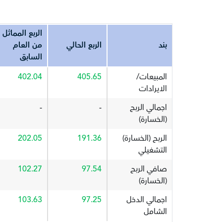
الربع المماثل
بند
الربع الحالي
من العام
السابق
المبيعات/
405.65
402.04
الايرادات
اجمالي الربح
-
-
(الخسارة)
الربح (الخسارة)
191.36
202.05
التشغيلي
صافي الربح
97.54
102.27
(الخسارة)
اجمالي الدخل
97.25
103.63
الشامل