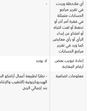
أي ملاحظة وردت
-
في تقرير مراجع
الحسابات متمثلة
في فقرة أمر آخر أو
تحفظ أو لفت انتباه
أو امتناع عن إبداء
الرأي أو رأي معارض
كما ورد في تقرير
مراجع الحسابات
إعادة تبويب بعض
لا يوجد
أرقام المقارنة
معلومات اضافية
- نظرًا لطبیعة أعمال أرامكو ا
الھیدروكربونیة (التنقیب والإن
بند إجمالي الربح.