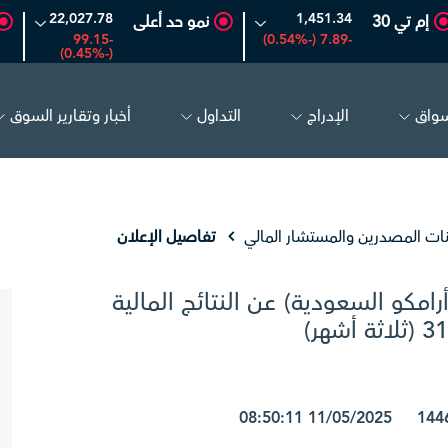
22,027.78
1,451.34
إم تي 30
نمو حد أعلى
-99.15
-7.89 (-0.54%)
(-0.45%)
سواق
الإدراج
التداول
أخبار وتقارير السوق
مكو السعودية
26.50
-0.24 (-0.90%)
بترو رابغ
16.12
-0.55 (-3.30%)
نات المصدرين والمستشار المالي
تفاصيل الإعلان
امكو السعودیة) عن النتائج المالية
1446/11/13 