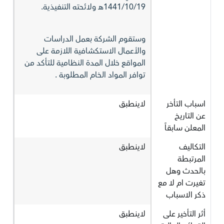
1441/10/19هـ ولائحته التنفيذية.
وستقوم الشركة بعمل الدراسات
والأعمال الاستكشافية اللازمة على
المواقع خلال المدة النظامية للتأكد من
توافر المواد الخام المطلوبة .
اسباب التأخر
لاينطبق
عن التاريخ
المعلن سابقاً
التكاليف
لاينطبق
المرتبطة
بالحدث وهل
تغيرت ام لا مع
ذكر الاسباب
أثر التأخير على
لاينطبق