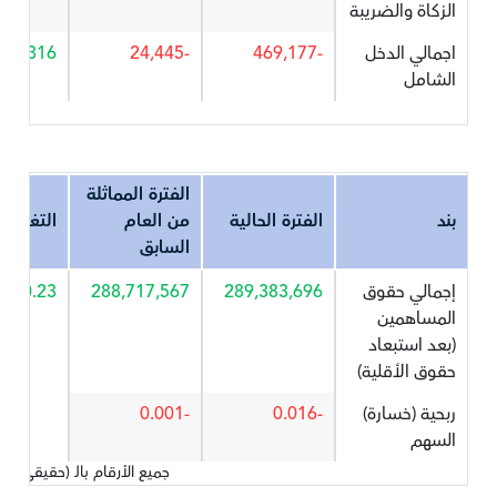
الزكاة والضريبة
اجمالي الدخل
-469,177
-24,445
819.316
الشامل
الفترة المماثلة
بند
الفترة الحالية
من العام
التغير%
السابق
إجمالي حقوق
289,383,696
288,717,567
0.23
المساهمين
(بعد استبعاد
حقوق الأقلية)
ربحية (خسارة)
-0.016
-0.001
السهم
جميع الأرقام بالـ (حقيقي) 