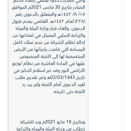
والتي أصدرت حكماً يقضي بـإلغاء الحكم
الصادر بتاريخ 30 مارس 2021م الموافق
١٧/ ٨/ ١٤٤٢هـ والمتعلق بالدعوى رقم
(٢٢٨) لعام ١٤٤٢هـ، القاضي بـعدم قبول
الدعوى، وإلغاء قرار وزارة البيئة والمياه
والزراعة السلبي المتمثل في امتناعها عن
إحالة تظلم الشركة عن عدم تملك كامل
المساحة التي قامت بإحيائها من الأرض
المخصصة لها إلى اللجنة المنصوص
عليها في المادة العاشرة من نظام توزيع
الأراضي البور وقد تم استلام الحكم في
تاريخ 03/03/1443هـ وتم تقديم طلب
لقيد الدعوى أمام اللجنة ولم يرد رد
اللجنة حتى تاريخه.
وبتاريخ 18 مايو 2021م ورد للشركة
خطاب من وزراه البيئة والمياه والزراعة