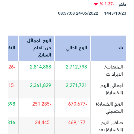
-1.37 %
جاكو
1443/10/23 24/05/2022 08:57:08
الربع المماثل
بند
الربع الحالي
من العام
التغير%
السابق
المبيعات/
2,712,798
2,814,888
-3.626
الايرادات
اجمالي الربح
2,271,721
2,361,829
-3.815
(الخسارة)
الربح (الخسارة)
-670,677
-251,285
166.898
التشغيلي
صافي الربح
-469,177
-24,445
819.316
(الخسارة) بعد