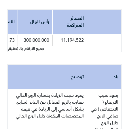
الخسائر
رأس المال
النسبة 
المتراكمة
3.73
300,000,000
11,194,522
جميع الأرقام بالـ (حقيقي) 
بند
توضيح
يعود سبب
يعود سبب الزيادة بخسارة الربع الحالي
الارتفاع (
مقارنة بالربع المماثل من العام السابق
الانخفاض ) في
بشكل أساسي إلى الزيادة في قيمة
صافي الربح
المخصصات المكونة خلال الربع الحالي
خلال الربع