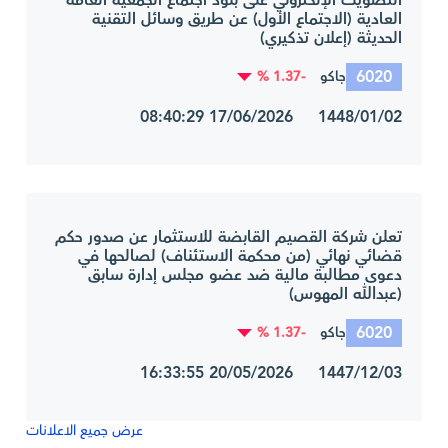
التصويت الإلكتروني على بنود اجتماع الجمعية العامة
العادية (الاجتماع الأول) عن طريق وسائل التقنية
الحديثة (إعلان تذكيري)
6020
-1.37 %
جاكو
1448/01/02 17/06/2026 08:40:29
تعلن شركة القصيم القابضة للاستثمار عن صدور حكم
قضائي نهائي (من محكمة الاستئناف) لصالحها في
دعوى مطالبة مالية ضد عضو مجلس إدارة سابق
(عبدالله المهوس)
6020
-1.37 %
جاكو
1447/12/03 20/05/2026 16:33:55
عرض جميع الاعلانات