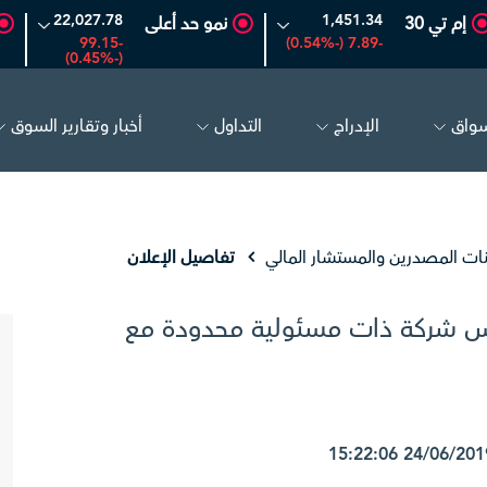
22,027.78
1,451.34
إم تي 30
نمو حد أعلى
-99.15
-7.89 (-0.54%)
(-0.45%)
سواق
الإدراج
التداول
أخبار وتقارير السوق
الحفر العربية
81.70
-0.80 (-0.97%)
أديس
نات المصدرين والمستشار المالي
تفاصيل الإعلان
يس شركة ذات مسئولية محدودة مع