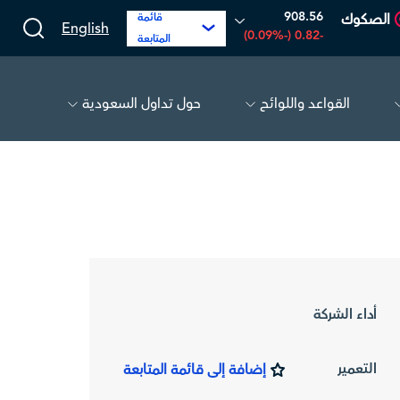
908.56
الصكوك
قائمة
English
-0.82 (-0.09%)
المتابعة
القواعد واللوائح
حول تداول السعودية
17.69
-0.56 (-3.07%)
البحري
30.24
-0.74 (-2.39%)
أداء الشركة
التعمير
إضافة إلى قائمة المتابعة