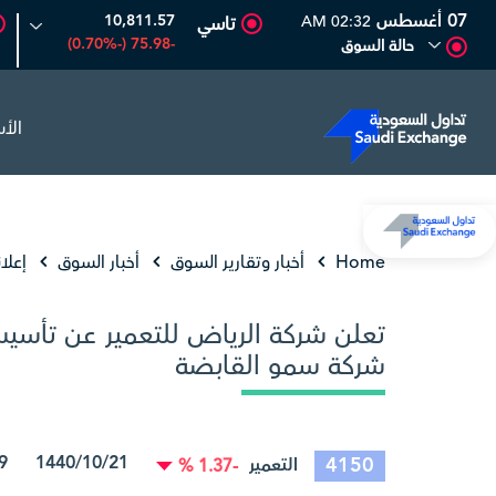
07 أغسطس
10,811.57
02:32 AM
تاسي
-75.98 (-0.70%)
حالة السوق
الأ
رامكو السعودية
26.50
-0.24 (-0.90%)
بترو رابغ
16.12
-0.55 (-3.30%)
Home
أخبار وتقارير السوق
أخبار السوق
إعلا
تعلن شركة الرياض للتعمير عن تأس
شركة سمو القابضة
1440/10/21 24/06/2019 15:22:06
4150
التعمير
-1.37 %