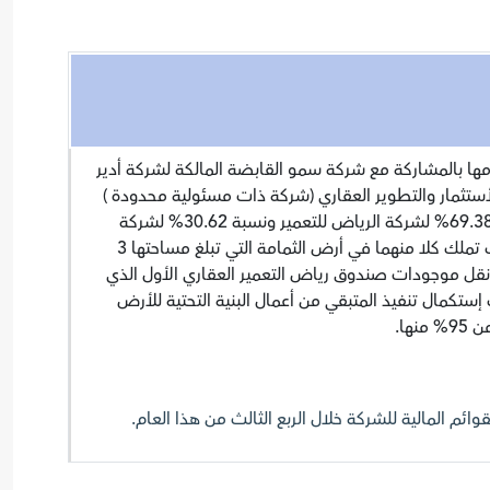
مها بالمشاركة مع شركة سمو القابضة المالكة لشركة أدير
أستثمار والتطوير العقاري (شركة ذات مسئولية محدودة )
برأسمال 100.000 ريال بنسبة 69.38% لشركة الرياض للتعمير ونسبة 30.62% لشركة
سمو القابضة وهي نفس نسب تملك كلا منهما في أرض الثمامة التي تبلغ مساحتها 3
نقل موجودات صندوق رياض التعمير العقاري الأول الذي
ستكمال تنفيذ المتبقي من أعمال البنية التحتية للأرض
نها.
م المالية للشركة خلال الربع الثالث من هذا العام.